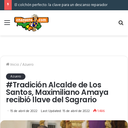
El colchón perfecto: la clave para un descanso reparador
Menú
Bu
po
Inicio
/
Azuero
Azuero
#Tradición Alcalde de Los
Santos, Maximiliano Amaya
recibió llave del Sagrario
15 de abril de 2022
Last Updated: 15 de abril de 2022
1.486