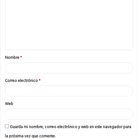
o
m
e
n
t
a
Nombre
*
r
i
o
Correo electrónico
*
*
Web
Guarda mi nombre, correo electrónico y web en este navegador para
la próxima vez que comente.