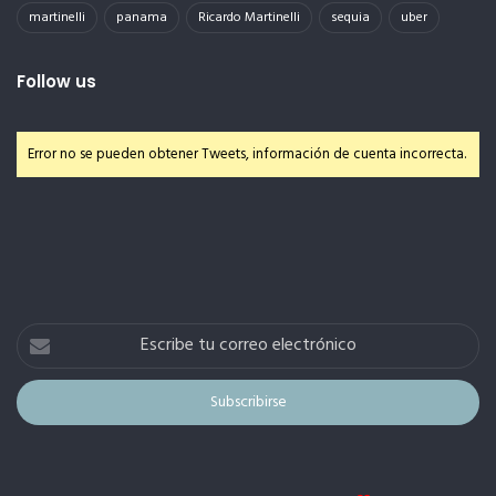
martinelli
panama
Ricardo Martinelli
sequia
uber
Follow us
Error no se pueden obtener Tweets, información de cuenta incorrecta.
Escribe
tu
correo
electrónico