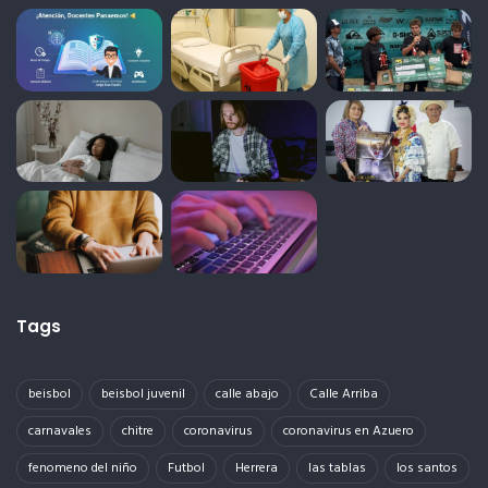
Tags
beisbol
beisbol juvenil
calle abajo
Calle Arriba
carnavales
chitre
coronavirus
coronavirus en Azuero
fenomeno del niño
Futbol
Herrera
las tablas
los santos