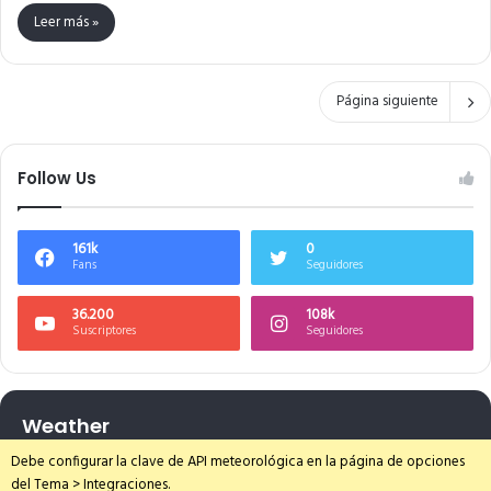
Leer más »
Página siguiente
Follow Us
161k
0
Fans
Seguidores
36.200
108k
Suscriptores
Seguidores
Weather
Debe configurar la clave de API meteorológica en la página de opciones
del Tema > Integraciones.