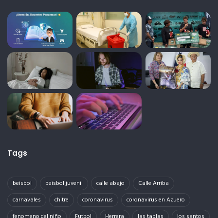
Tags
beisbol
beisbol juvenil
calle abajo
Calle Arriba
carnavales
chitre
coronavirus
coronavirus en Azuero
fenomeno del niño
Futbol
Herrera
las tablas
los santos