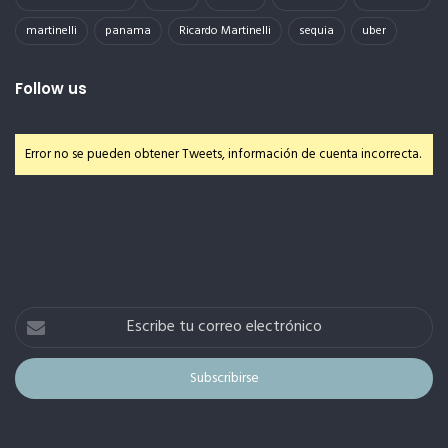
martinelli
panama
Ricardo Martinelli
sequia
uber
Follow us
Error no se pueden obtener Tweets, información de cuenta incorrecta.
Escribe
tu
correo
electrónico