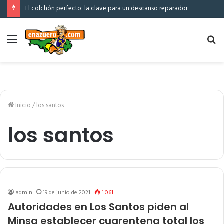
El colchón perfecto: la clave para un descanso reparador
Menú
Bu
po
Inicio
/
los santos
los santos
admin
19 de junio de 2021
1.061
Autoridades en Los Santos piden al
Minsa establecer cuarentena total los