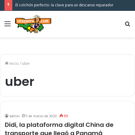
El colchón perfecto: la clave para un descanso reparador
Menú
Bu
po
Inicio
/
uber
uber
admin
5 de marzo de 2020
915
Didi, la plataforma digital China de
transporte que llegó a Panamá