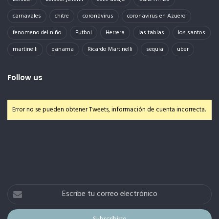
carnavales
chitre
coronavirus
coronavirus en Azuero
fenomeno del niño
Futbol
Herrera
las tablas
los santos
martinelli
panama
Ricardo Martinelli
sequia
uber
Follow us
Error no se pueden obtener Tweets, información de cuenta incorrecta.
Escribe
tu
correo