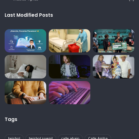
Last Modified Posts
Tags
beisbol
beisbol juvenil
calle abajo
Calle Arriba