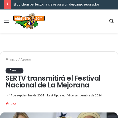
El colchón perfecto: la clave para un descanso reparador
Menú
Bu
po
Inicio
/
Azuero
Azuero
SERTV transmitirá el Festival
Nacional de La Mejorana
14 de septiembre de 2024
Last Updated: 14 de septiembre de 2024
1.370