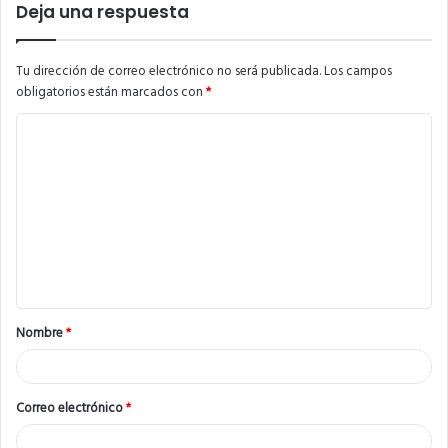
Deja una respuesta
Tu dirección de correo electrónico no será publicada.
Los campos
obligatorios están marcados con
*
C
o
m
e
n
t
a
Nombre
*
r
i
o
Correo electrónico
*
*