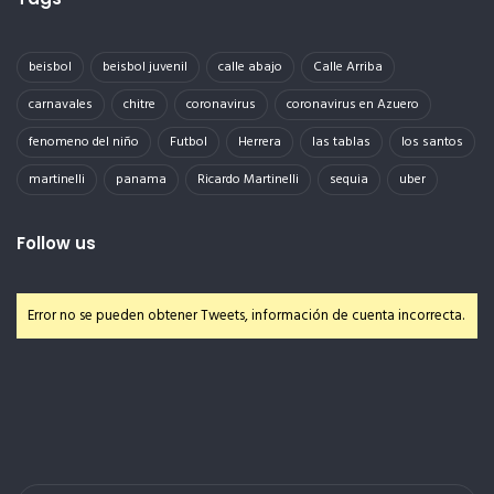
beisbol
beisbol juvenil
calle abajo
Calle Arriba
carnavales
chitre
coronavirus
coronavirus en Azuero
fenomeno del niño
Futbol
Herrera
las tablas
los santos
martinelli
panama
Ricardo Martinelli
sequia
uber
Follow us
Error no se pueden obtener Tweets, información de cuenta incorrecta.