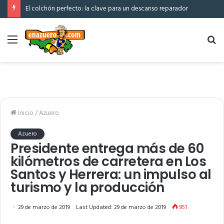
El colchón perfecto: la clave para un descanso reparador
Menú
Bu
po
Inicio
/
Azuero
Azuero
Presidente entrega más de 60
kilómetros de carretera en Los
Santos y Herrera: un impulso al
turismo y la producción
29 de marzo de 2019
Last Updated: 29 de marzo de 2019
951