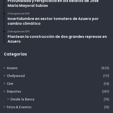
Profundidad y Perspicacia en los Relatos de José
María Mayoral Subias
23 de agosto de 2015
Incertidumbre en sector tomatero de Azuero por
cambio climático
23 de agosto de 2015
Plantean la construcción de dos grandes represas en
Azuero
Categorías
Azuero
(829)
Chollywood
(117)
Cine
(56)
Deportes
(387)
Desde la Banca
(76)
Fotos & Eventos
(19)