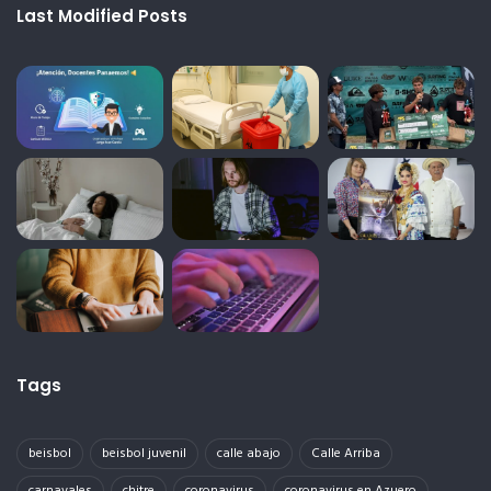
Last Modified Posts
Tags
beisbol
beisbol juvenil
calle abajo
Calle Arriba
carnavales
chitre
coronavirus
coronavirus en Azuero