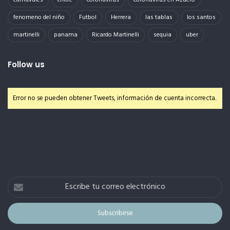
fenomeno del niño
Futbol
Herrera
las tablas
los santos
martinelli
panama
Ricardo Martinelli
sequia
uber
Follow us
Error no se pueden obtener Tweets, información de cuenta incorrecta.
Escribe
tu
correo
electrónico