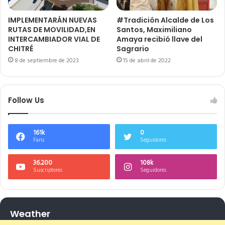
IMPLEMENTARÁN NUEVAS
#Tradición Alcalde de Los
RUTAS DE MOVILIDAD,EN
Santos, Maximiliano
INTERCAMBIADOR VIAL DE
Amaya recibió llave del
CHITRÉ
Sagrario
8 de septiembre de 2023
15 de abril de 2022
Follow Us
161k
0
Fans
Seguidores
36.200
108k
Suscriptores
Seguidores
Weather