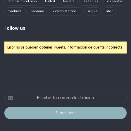
fenomeno del niño
Futbol
Herrera
las tablas
los santos
martinelli
panama
Ricardo Martinelli
sequia
uber
Follow us
Error no se pueden obtener Tweets, información de cuenta incorrecta.
Escribe
tu
correo
electrónico