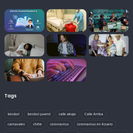
Tags
beisbol
beisbol juvenil
calle abajo
Calle Arriba
carnavales
chitre
coronavirus
coronavirus en Azuero