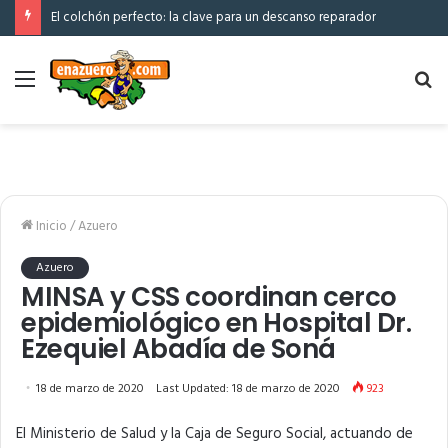
El colchón perfecto: la clave para un descanso reparador
Menú
Bu
po
Inicio
/
Azuero
Azuero
MINSA y CSS coordinan cerco
epidemiológico en Hospital Dr.
Ezequiel Abadía de Soná
18 de marzo de 2020
Last Updated: 18 de marzo de 2020
923
El Ministerio de Salud y la Caja de Seguro Social, actuando de