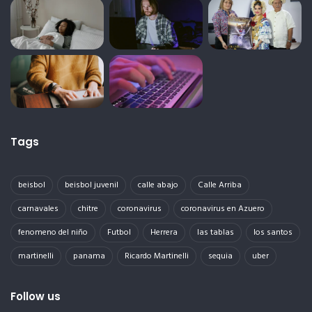
Tags
beisbol
beisbol juvenil
calle abajo
Calle Arriba
carnavales
chitre
coronavirus
coronavirus en Azuero
fenomeno del niño
Futbol
Herrera
las tablas
los santos
martinelli
panama
Ricardo Martinelli
sequia
uber
Follow us