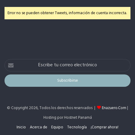
Error no se pueden obtener Tweets, información de cuenta incorrecta.
Escribe
tu
correo
electrónico
© Copyright 2026, Todos los derechos reservados |
Enazuero.Com
|
Hosting por Hostnet Panamá
Inicio
Acerca de
Equipo
Tecnología
¡Comprar ahora!