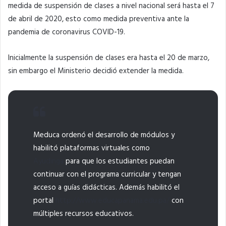
medida de suspensión de clases a nivel nacional será hasta el 7
de abril de 2020, esto como medida preventiva ante la
pandemia de coronavirus COVID-19.
Inicialmente la suspensión de clases era hasta el 20 de marzo,
sin embargo el Ministerio decidió extender la medida.
Meduca ordenó el desarrollo de módulos y
habilitó plataformas virtuales como
Ayudinga
para que los estudiantes puedan
continuar con el programa curricular y tengan
acceso a guías didácticas. Además habilitó el
portal
http://www.educapanama.edu.pa/
con
múltiples recursos educativos.