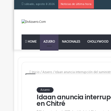
sábado, agosto 8 2026
Noticias de última hora
HOME
AZUERO
NACIONALES
CHOLLYWOOD
Inicio
/
Azuero
/
Idaan anuncia interrupción del suminist
Azuero
Idaan anuncia interrup
en Chitré