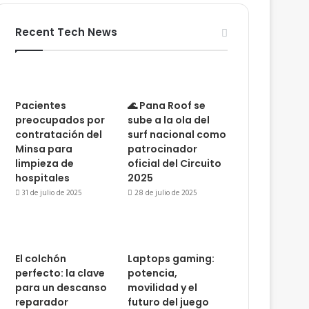
Recent Tech News
Pacientes
🌊 Pana Roof se
preocupados por
sube a la ola del
contratación del
surf nacional como
Minsa para
patrocinador
limpieza de
oficial del Circuito
hospitales
2025
31 de julio de 2025
28 de julio de 2025
El colchón
Laptops gaming:
perfecto: la clave
potencia,
para un descanso
movilidad y el
reparador
futuro del juego