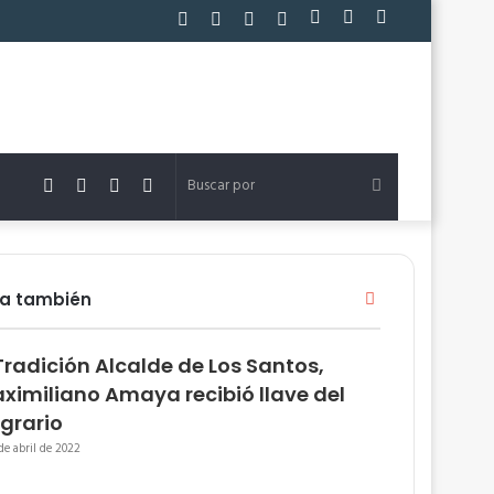
Facebook
Twitter
YouTube
Instagram
Acceso
Publicación
Barra
al
lateral
azar
Facebook
Twitter
YouTube
Instagram
Buscar
por
Cerrar
ra también
radición Alcalde de Los Santos,
ximiliano Amaya recibió llave del
grario
de abril de 2022