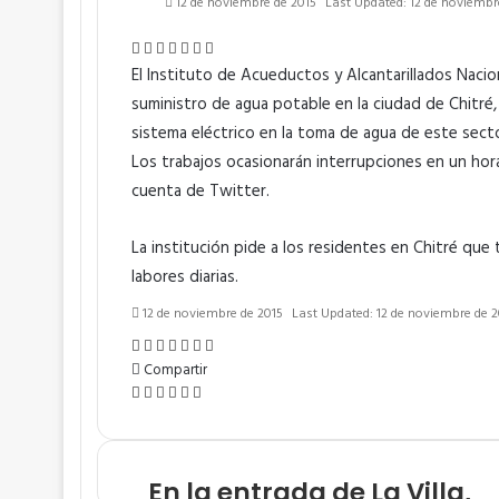
12 de noviembre de 2015
Last Updated: 12 de noviembr
Facebook
Twitter
WhatsApp
Telegram
Line
Compartir
Imprimir
por
El Instituto de Acueductos y Alcantarillados Nacio
correo
suministro de agua potable en la ciudad de Chitré,
electrónico
sistema eléctrico en la toma de agua de este secto
Los trabajos ocasionarán interrupciones en un horar
cuenta de Twitter.
La institución pide a los residentes en Chitré que
labores diarias.
12 de noviembre de 2015
Last Updated: 12 de noviembre de 2
Facebook
Twitter
WhatsApp
Telegram
Line
Compartir
Imprimir
por
Compartir
Facebook
Twitter
WhatsApp
Telegram
Compartir
Imprimir
correo
por
electrónico
correo
electrónico
En la entrada de La Villa,