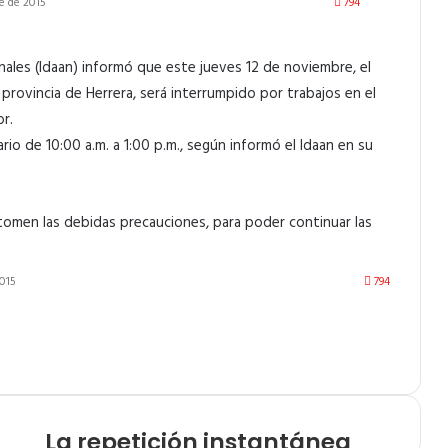
e de 2015
794
nales (Idaan) informó que este jueves 12 de noviembre, el
 provincia de Herrera, será interrumpido por trabajos en el
r.
io de 10:00 a.m. a 1:00 p.m., según informó el Idaan en su
 tomen las debidas precauciones, para poder continuar las
015
794
La repetición instantánea