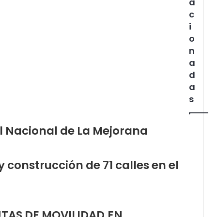
a
c
i
o
n
a
d
a
s
al Nacional de La Mejorana
 construcción de 71 calles en el
TAS DE MOVILIDAD,EN