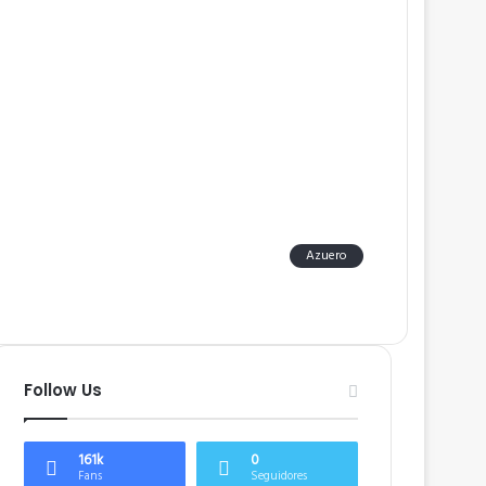
Azuero
Follow Us
161k
0
Fans
Seguidores