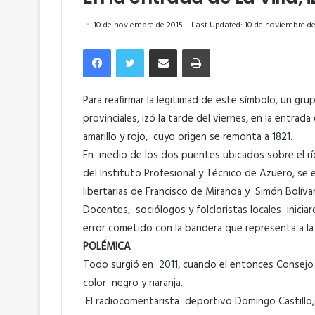
10 de noviembre de 2015
Last Updated: 10 de noviembre de
Facebook
Twitter
Compartir por correo electrónico
Imprimir
Para reafirmar la legitimad de este símbolo, un gr
provinciales, izó la tarde del viernes, en la entrad
amarillo y rojo, cuyo origen se remonta a 1821.
En medio de los dos puentes ubicados sobre el río
del Instituto Profesional y Técnico de Azuero, se 
libertarias de Francisco de Miranda y Simón Bolívar
Docentes, sociólogos y folcloristas locales inici
error cometido con la bandera que representa a la p
POLÉMICA
Todo surgió en 2011, cuando el entonces Consejo 
color negro y naranja.
El radiocomentarista deportivo Domingo Castillo