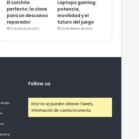
El colchón
Laptops gaming:
perfecto: la clave
potencia,
para un descanso
movilidad y el
reparador
futuro del juego
6 de marzo de 2025
26 de febrero de 2025
Follow us
e abajo
Error no se pueden obtener Tweets,
información de cuenta incorrecta.
re
ero
errera