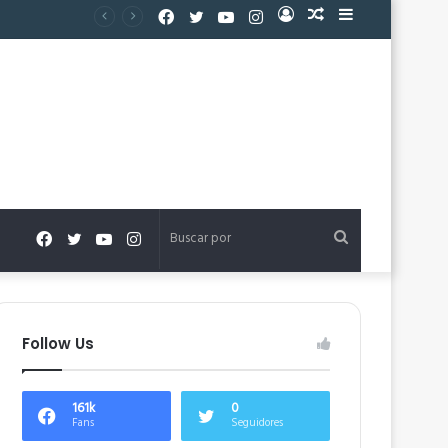
Facebook
Twitter
YouTube
Instagram
Acceso
Publicación
Barra
al
lateral
azar
Facebook
Twitter
YouTube
Instagram
Buscar
por
Follow Us
161k
0
Fans
Seguidores