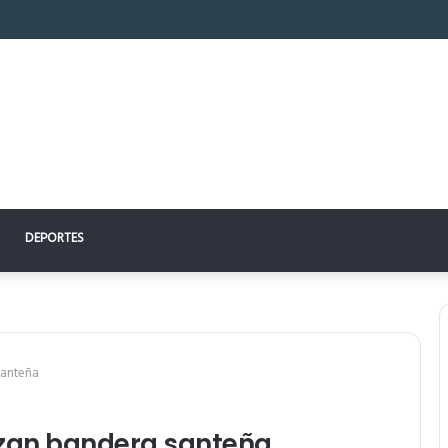
hón perfecto: la clave para un descanso reparador
DEPORTES
 santeña
, izan bandera santeña