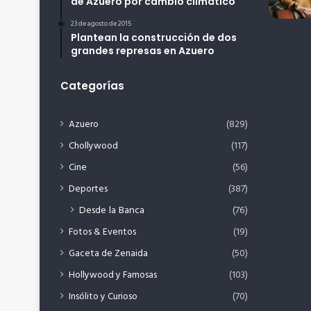
de Azuero por cambio climático
23 de agosto de 2015
Plantean la construcción de dos
grandes represas en Azuero
Categorías
Azuero
(829)
Chollywood
(117)
Cine
(56)
Deportes
(387)
Desde la Banca
(76)
Fotos & Eventos
(19)
Gaceta de Zenaida
(50)
Hollywood y Famosas
(103)
Insólito y Curioso
(70)