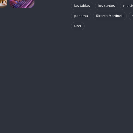
las tablas
los santos
martin
panama
Ricardo Martinelli
uber