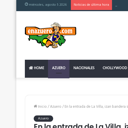
miércoles, agosto 5 2026
Noticias de última hora
El colc
HOME
AZUERO
NACIONALES
CHOLLYWOOD
Inicio
/
Azuero
/
En la entrada de La Villa, izan bandera
Azuero
En la entrada de La Villa