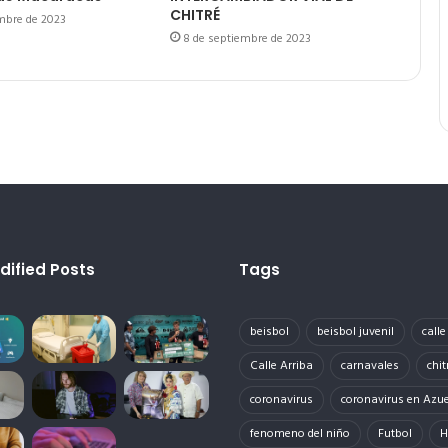
CHITRÉ
mbre de 2023
8 de septiembre de 2023
dified Posts
Tags
beisbol
beisbol juvenil
call
Calle Arriba
carnavales
chit
coronavirus
coronavirus en Azu
fenomeno del niño
Futbol
H