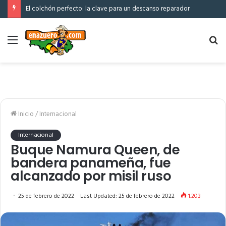
El colchón perfecto: la clave para un descanso reparador
Menú
Bu
po
Inicio
/
Internacional
Internacional
Buque Namura Queen, de
bandera panameña, fue
alcanzado por misil ruso
25 de febrero de 2022
Last Updated: 25 de febrero de 2022
1.203