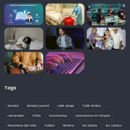
Tags
beisbol
beisbol juvenil
calle abajo
Calle Arriba
carnavales
chitre
coronavirus
coronavirus en Azuero
fenomeno del niño
Futbol
Herrera
las tablas
los santos