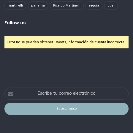
martinelli
panama
Ricardo Martinelli
sequia
uber
Follow us
Error no se pueden obtener Tweets, información de cuenta incorrecta.
Escribe
tu
correo
electrónico