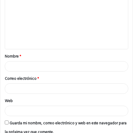
o
m
e
n
t
a
Nombre
*
r
i
o
Correo electrónico
*
*
Web
Guarda mi nombre, correo electrónico y web en este navegador para
la próxima vez que comente.