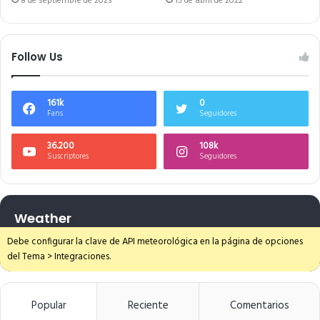
8 de septiembre de 2023
15 de abril de 2022
Follow Us
161k
0
Fans
Seguidores
36.200
108k
Suscriptores
Seguidores
Weather
Debe configurar la clave de API meteorológica en la página de opciones
del Tema > Integraciones.
Popular
Reciente
Comentarios