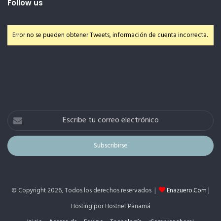
Follow us
Error no se pueden obtener Tweets, información de cuenta incorrecta.
Escribe
tu
correo
electrónico
© Copyright 2026, Todos los derechos reservados |
Enazuero.Com
|
Hosting por Hostnet Panamá