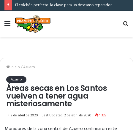
El colchón perfecto: la clave para un descanso reparador
Menú
Bu
po
Inicio
/
Azuero
Azuero
Áreas secas en Los Santos
vuelven a tener agua
misteriosamente
2 de abril de 2020
Last Updated: 2 de abril de 2020
1.323
Moradores de la zona central de Azuero confirmaron este