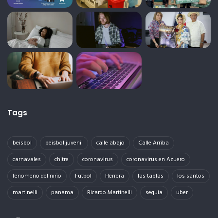
Tags
beisbol
beisbol juvenil
calle abajo
Calle Arriba
carnavales
chitre
coronavirus
coronavirus en Azuero
fenomeno del niño
Futbol
Herrera
las tablas
los santos
martinelli
panama
Ricardo Martinelli
sequia
uber