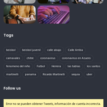
Tags
beisbol
beisbol juvenil
calle abajo
Calle Arriba
carnavales
chitre
coronavirus
coronavirus en Azuero
fenomeno del niño
Futbol
Herrera
las tablas
los santos
martinelli
panama
Ricardo Martinelli
sequia
uber
Follow us
Error no se pueden obtener Tweets, información de cuenta incorrecta.