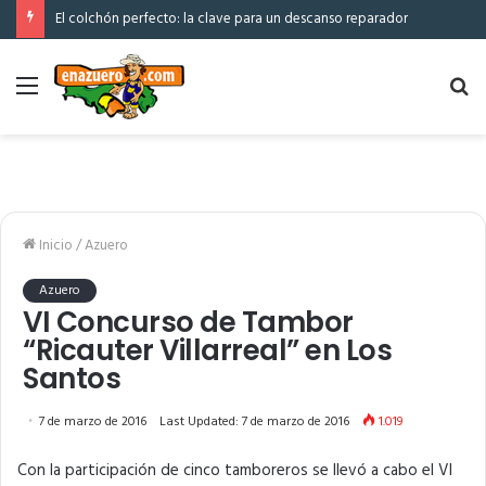
El colchón perfecto: la clave para un descanso reparador
Menú
Bu
po
Inicio
/
Azuero
Azuero
VI Concurso de Tambor
“Ricauter Villarreal” en Los
Santos
7 de marzo de 2016
Last Updated: 7 de marzo de 2016
1.019
Con la participación de cinco tamboreros se llevó a cabo el VI