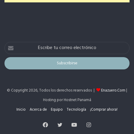
Escribe
tu
correo
electrónico
© Copyright 2026, Todos los derechos reservados |
Enazuero.Com
|
Hosting por Hostnet Panamá
Inicio
Acerca de
Equipo
Tecnología
¡Comprar ahora!
Facebook
Twitter
YouTube
Instagram