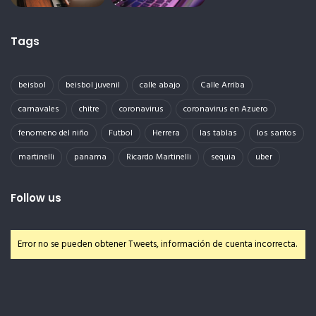
Tags
beisbol
beisbol juvenil
calle abajo
Calle Arriba
carnavales
chitre
coronavirus
coronavirus en Azuero
fenomeno del niño
Futbol
Herrera
las tablas
los santos
martinelli
panama
Ricardo Martinelli
sequia
uber
Follow us
Error no se pueden obtener Tweets, información de cuenta incorrecta.