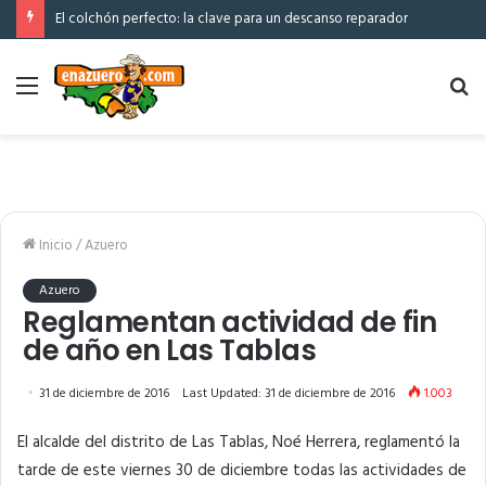
El colchón perfecto: la clave para un descanso reparador
Menú
Bu
po
Inicio
/
Azuero
Azuero
Reglamentan actividad de fin
de año en Las Tablas
31 de diciembre de 2016
Last Updated: 31 de diciembre de 2016
1.003
El alcalde del distrito de Las Tablas, Noé Herrera, reglamentó la
tarde de este viernes 30 de diciembre todas las actividades de