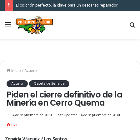
El colchón perfecto: la clave para un descanso reparador
Menú
Bu
po
Inicio
/
Azuero
Azuero
Gaceta de Zenaida
Piden el cierre definitivo de la
Minería en Cerro Quema
14 de septiembre de 2018
Last Updated: 14 de septiembre de 2018
842
Zenaida Vásquez / Los Santos