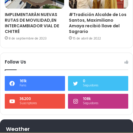
IMPLEMENTARÁN NUEVAS
#Tradición Alcalde de Los
RUTAS DE MOVILIDAD,EN
Santos, Maximiliano
INTERCAMBIADOR VIAL DE
Amaya recibió llave del
CHITRÉ
Sagrario
8 de septiembre de 2023
15 de abril de 2022
Follow Us
161k
0
Fans
Seguidores
36.200
108k
Suscriptores
Seguidores
Weather