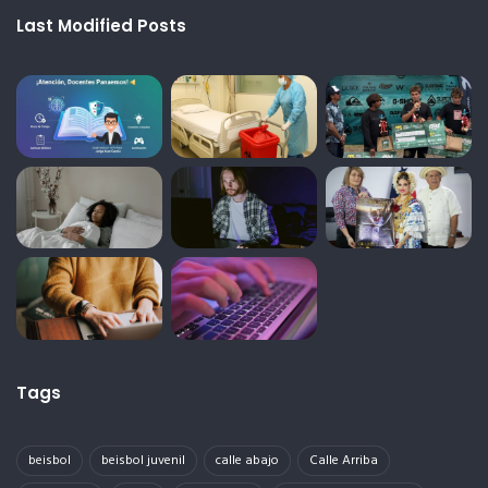
Last Modified Posts
Tags
beisbol
beisbol juvenil
calle abajo
Calle Arriba