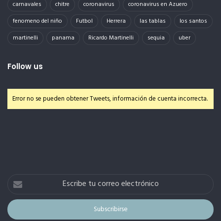
carnavales
chitre
coronavirus
coronavirus en Azuero
fenomeno del niño
Futbol
Herrera
las tablas
los santos
martinelli
panama
Ricardo Martinelli
sequia
uber
Follow us
Error no se pueden obtener Tweets, información de cuenta incorrecta.
Escribe
tu
correo
electrónico