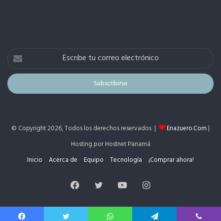
Escribe
tu
correo
electrónico
© Copyright 2026, Todos los derechos reservados |
Enazuero.Com
|
Hosting por Hostnet Panamá
Inicio
Acerca de
Equipo
Tecnología
¡Comprar ahora!
Facebook
Twitter
YouTube
Instagram