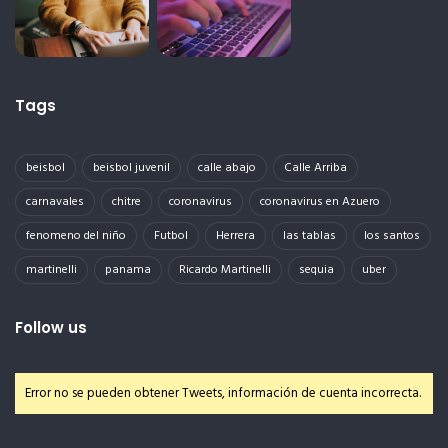
Tags
beisbol
beisbol juvenil
calle abajo
Calle Arriba
carnavales
chitre
coronavirus
coronavirus en Azuero
fenomeno del niño
Futbol
Herrera
las tablas
los santos
martinelli
panama
Ricardo Martinelli
sequia
uber
Follow us
Error no se pueden obtener Tweets, información de cuenta incorrecta.