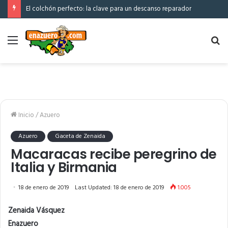
El colchón perfecto: la clave para un descanso reparador
Menú
Bu
po
Inicio
/
Azuero
Azuero
Gaceta de Zenaida
Macaracas recibe peregrino de
Italia y Birmania
18 de enero de 2019
Last Updated: 18 de enero de 2019
1.005
Zenaida Vásquez
Enazuero