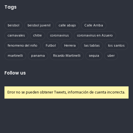
Tags
beisbol
beisbol juvenil
calle abajo
Calle Arriba
carnavales
chitre
coronavirus
coronavirus en Azuero
fenomeno del niño
Futbol
Herrera
las tablas
los santos
martinelli
panama
Ricardo Martinelli
sequia
uber
Follow us
Error no se pueden obtener Tweets, información de cuenta incorrecta.