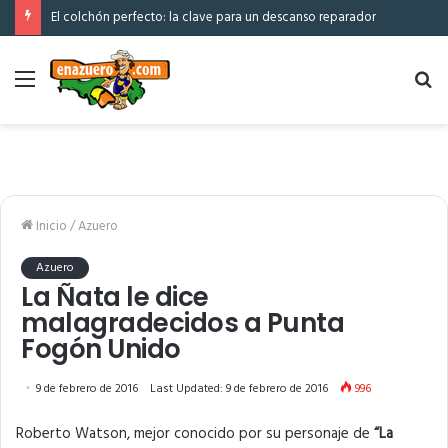
El colchón perfecto: la clave para un descanso reparador
Menú
Bu
po
Inicio
/
Azuero
Azuero
La Ñata le dice
malagradecidos a Punta
Fogón Unido
9 de febrero de 2016
Last Updated: 9 de febrero de 2016
996
Roberto Watson, mejor conocido por su personaje de
“La