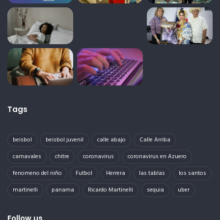
Tags
beisbol
beisbol juvenil
calle abajo
Calle Arriba
carnavales
chitre
coronavirus
coronavirus en Azuero
fenomeno del niño
Futbol
Herrera
las tablas
los santos
martinelli
panama
Ricardo Martinelli
sequia
uber
Follow us