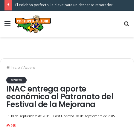
El colchón perfecto: la clave para un descanso reparador
Menú
Bu
po
Inicio
/
Azuero
Azuero
INAC entrega aporte
económico al Patronato del
Festival de la Mejorana
10 de septiembre de 2015
Last Updated: 10 de septiembre de 2015
945