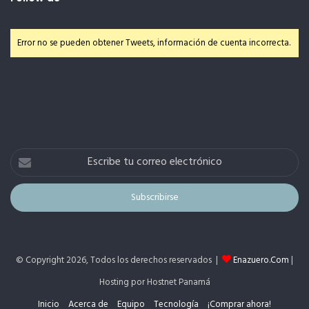
Error no se pueden obtener Tweets, información de cuenta incorrecta.
Escribe
tu
correo
electrónico
© Copyright 2026, Todos los derechos reservados |
Enazuero.Com
|
Hosting por Hostnet Panamá
Inicio
Acerca de
Equipo
Tecnología
¡Comprar ahora!