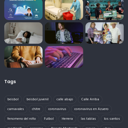
Tags
beisbol
beisbol juvenil
calle abajo
Calle Arriba
carnavales
chitre
coronavirus
coronavirus en Azuero
fenomeno del niño
Futbol
Herrera
las tablas
los santos