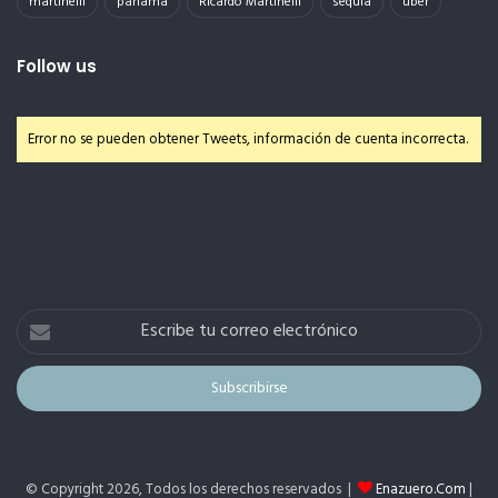
martinelli
panama
Ricardo Martinelli
sequia
uber
Follow us
Error no se pueden obtener Tweets, información de cuenta incorrecta.
Escribe
tu
correo
electrónico
© Copyright 2026, Todos los derechos reservados |
Enazuero.Com
|