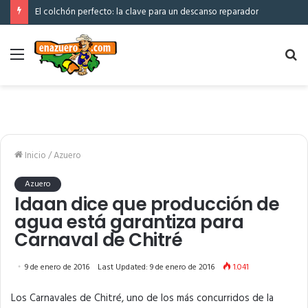
El colchón perfecto: la clave para un descanso reparador
Menú
Bu
po
Inicio
/
Azuero
Azuero
Idaan dice que producción de
agua está garantiza para
Carnaval de Chitré
9 de enero de 2016
Last Updated: 9 de enero de 2016
1.041
Los Carnavales de Chitré, uno de los más concurridos de la