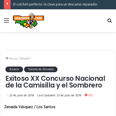
El colchón perfecto: la clave para un descanso reparador
Menú
Bu
po
Inicio
/
Azuero
Azuero
Gaceta de Zenaida
Exitoso XX Concurso Nacional
de la Camisilla y el Sombrero
23 de julio de 2018
Last Updated: 23 de julio de 2018
753
Zenaida Vásquez / Los Santos