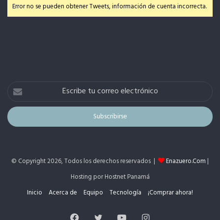
Error no se pueden obtener Tweets, información de cuenta incorrecta.
Escribe
tu
correo
electrónico
© Copyright 2026, Todos los derechos reservados |
Enazuero.Com
|
Hosting por Hostnet Panamá
Inicio
Acerca de
Equipo
Tecnología
¡Comprar ahora!
Facebook
Twitter
YouTube
Instagram