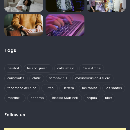
Tags
beisbol
beisbol juvenil
calle abajo
Calle Arriba
carnavales
chitre
coronavirus
coronavirus en Azuero
fenomeno del niño
Futbol
Herrera
las tablas
los santos
martinelli
panama
Ricardo Martinelli
sequia
uber
Follow us