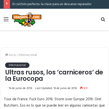
El colchón perfecto: la clave para un descanso reparador
Menú
Bu
po
Inicio
/
Internacional
Internacional
Ultras rusos, los ‘carniceros’ de
la Eurocopa
16 de junio de 2016
Last Updated: 16 de junio de 2016
831
Tour de France. Fuck Euro 2016. Storm over Europe 2016. Orel
Butchers. Eso es lo que se puede leer en algunas camisetas que