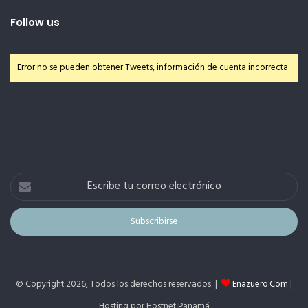
Follow us
Error no se pueden obtener Tweets, información de cuenta incorrecta.
Escribe
tu
correo
electrónico
© Copyright 2026, Todos los derechos reservados |
Enazuero.Com
|
Hosting por Hostnet Panamá