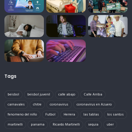
Tags
beisbol
beisbol juvenil
calle abajo
Calle Arriba
carnavales
chitre
coronavirus
coronavirus en Azuero
fenomeno del niño
Futbol
Herrera
las tablas
los santos
martinelli
panama
Ricardo Martinelli
sequia
uber