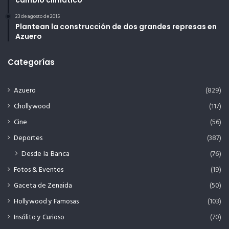
cambio climático
23 de agosto de 2015
Plantean la construcción de dos grandes represas en
Azuero
Categorías
Azuero
(829)
Chollywood
(117)
Cine
(56)
Deportes
(387)
Desde la Banca
(76)
Fotos & Eventos
(19)
Gaceta de Zenaida
(50)
Hollywood y Famosas
(103)
Insólito y Curioso
(70)