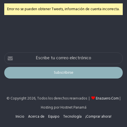
Error no se pueden obtener Tweets, información de cuenta incorrecta.
Escribe
tu
correo
electrónico
© Copyright 2026, Todos los derechos reservados |
Enazuero.Com
|
Hosting por Hostnet Panamá
Inicio
Acerca de
Equipo
Tecnología
¡Comprar ahora!