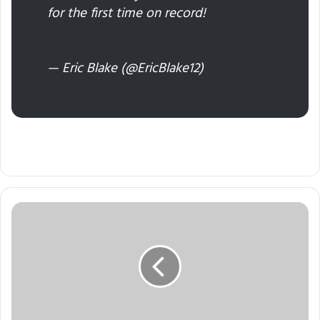
for the first time on record!
#ElNino
#climate
pic.twitter.com/t4fdIZwhOO
— Eric Blake (@EricBlake12)
agosto 29,
2015