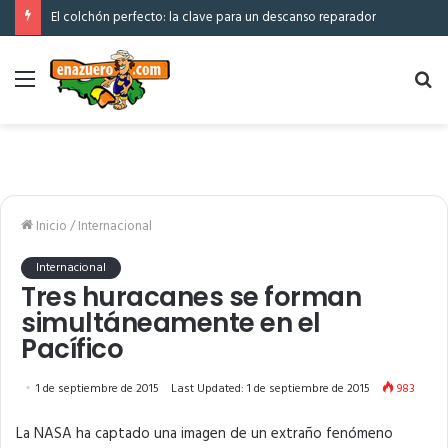
El colchón perfecto: la clave para un descanso reparador
Menú
Bu
po
Inicio
/
Internacional
Internacional
Tres huracanes se forman
simultáneamente en el
Pacífico
1 de septiembre de 2015
Last Updated: 1 de septiembre de 2015
983
La NASA ha captado una imagen de un extraño fenómeno