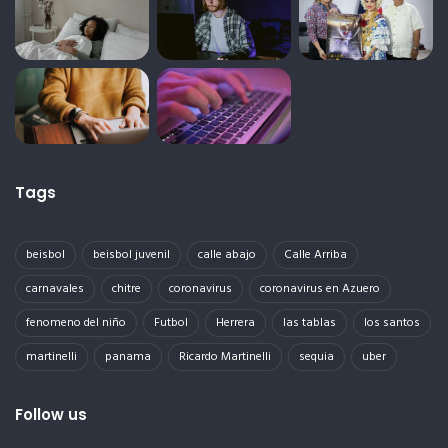
Tags
beisbol
beisbol juvenil
calle abajo
Calle Arriba
carnavales
chitre
coronavirus
coronavirus en Azuero
fenomeno del niño
Futbol
Herrera
las tablas
los santos
martinelli
panama
Ricardo Martinelli
sequia
uber
Follow us