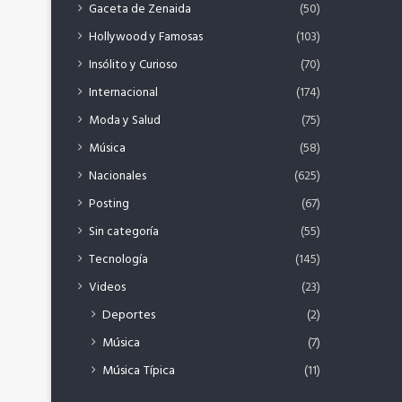
Gaceta de Zenaida
(50)
Hollywood y Famosas
(103)
Insólito y Curioso
(70)
Internacional
(174)
Moda y Salud
(75)
Música
(58)
Nacionales
(625)
Posting
(67)
Sin categoría
(55)
Tecnología
(145)
Videos
(23)
Deportes
(2)
Música
(7)
Música Típica
(11)