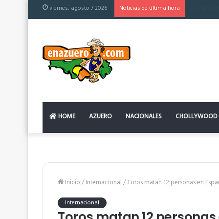
viernes, agosto 7 2026
Noticias de última hora
El colchón
HOME
AZUERO
NACIONALES
CHOLLYWOOD
Inicio
/
Internacional
/
Toros matan 12 personas en Espa
Internacional
Toros matan 12 personas 