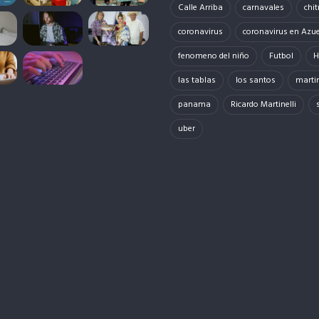
Calle Arriba
carnavales
chit
coronavirus
coronavirus en Azu
fenomeno del niño
Futbol
H
las tablas
los santos
martin
panama
Ricardo Martinelli
uber