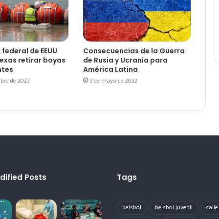
l federal de EEUU
Consecuencias de la Guerra
exas retirar boyas
de Rusia y Ucrania para
ntes
América Latina
bre de 2023
3 de mayo de 2022
dified Posts
Tags
beisbol
beisbol juvenil
call