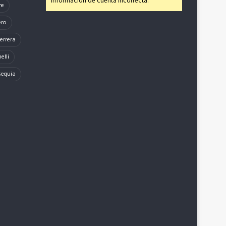
información de cuenta incorrecta.
re
ero
errera
elli
sequia