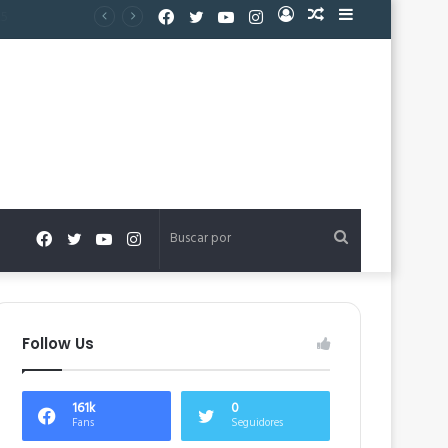
Facebook
Twitter
YouTube
Instagram
Acceso
Publicación
Barra
al
lateral
azar
Facebook
Twitter
YouTube
Instagram
Buscar
por
Follow Us
161k
0
Fans
Seguidores