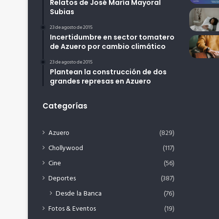
Relatos de José María Mayoral
Subias
23 de agosto de 2015
Incertidumbre en sector tomatero
de Azuero por cambio climático
23 de agosto de 2015
Plantean la construcción de dos
grandes represas en Azuero
Categorías
Azuero
(829)
Chollywood
(117)
Cine
(56)
Deportes
(387)
Desde la Banca
(76)
Fotos & Eventos
(19)