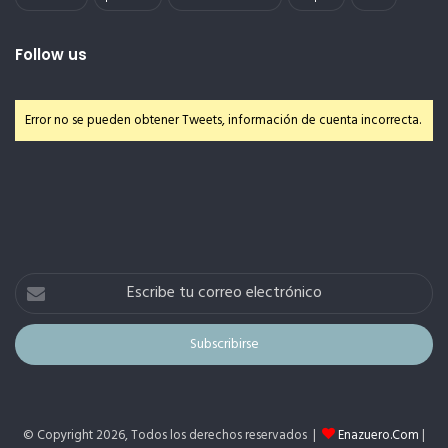
Follow us
Error no se pueden obtener Tweets, información de cuenta incorrecta.
Escribe
tu
correo
electrónico
© Copyright 2026, Todos los derechos reservados |
Enazuero.Com
|