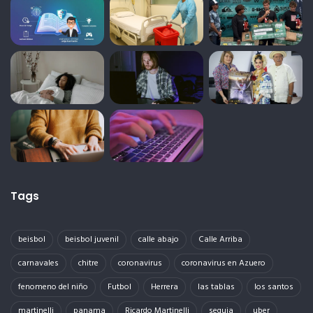
Tags
beisbol
beisbol juvenil
calle abajo
Calle Arriba
carnavales
chitre
coronavirus
coronavirus en Azuero
fenomeno del niño
Futbol
Herrera
las tablas
los santos
martinelli
panama
Ricardo Martinelli
sequia
uber