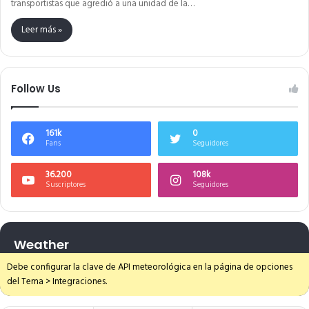
transportistas que agredió a una unidad de la…
Leer más »
Follow Us
161k
0
Fans
Seguidores
36.200
108k
Suscriptores
Seguidores
Weather
Debe configurar la clave de API meteorológica en la página de opciones
del Tema > Integraciones.