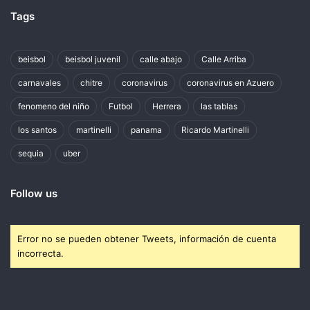
Tags
beisbol
beisbol juvenil
calle abajo
Calle Arriba
carnavales
chitre
coronavirus
coronavirus en Azuero
fenomeno del niño
Futbol
Herrera
las tablas
los santos
martinelli
panama
Ricardo Martinelli
sequia
uber
Follow us
Error no se pueden obtener Tweets, información de cuenta
incorrecta.