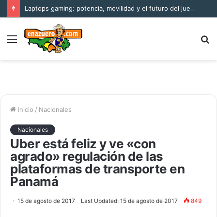
Laptops gaming: potencia, movilidad y el futuro del juego
Menú
B
p
Inicio
/
Nacionales
Nacionales
Uber está feliz y ve «con
agrado» regulación de las
plataformas de transporte en
Panamá
15 de agosto de 2017
Last Updated: 15 de agosto de 2017
849