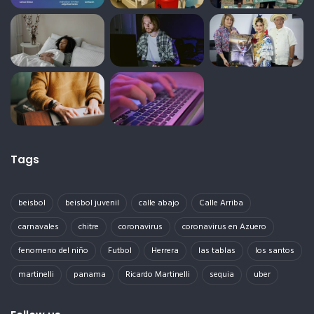
Tags
beisbol
beisbol juvenil
calle abajo
Calle Arriba
carnavales
chitre
coronavirus
coronavirus en Azuero
fenomeno del niño
Futbol
Herrera
las tablas
los santos
martinelli
panama
Ricardo Martinelli
sequia
uber