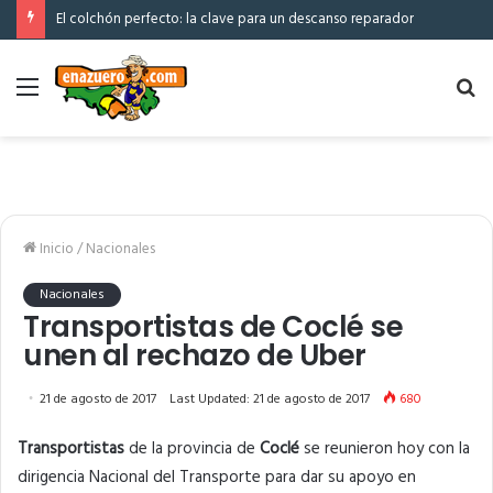
El colchón perfecto: la clave para un descanso reparador
Menú
Bu
po
Inicio
/
Nacionales
Nacionales
Transportistas de Coclé se
unen al rechazo de Uber
21 de agosto de 2017
Last Updated: 21 de agosto de 2017
680
Transportistas
de la provincia de
Coclé
se reunieron hoy con la
dirigencia Nacional del Transporte para dar su apoyo en