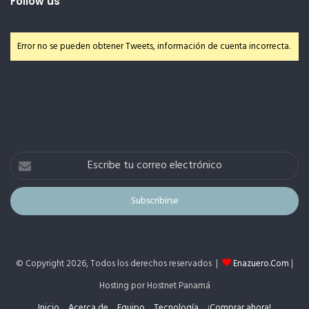
Follow us
Error no se pueden obtener Tweets, información de cuenta incorrecta.
Escribe
tu
correo
electrónico
© Copyright 2026, Todos los derechos reservados |
Enazuero.Com
|
Hosting por Hostnet Panamá
Inicio
Acerca de
Equipo
Tecnología
¡Comprar ahora!