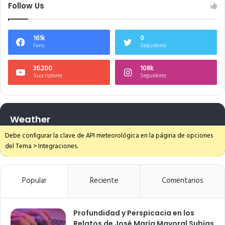
Follow Us
161k
0
Fans
Seguidores
36.200
108k
Suscriptores
Seguidores
Weather
Debe configurar la clave de API meteorológica en la página de opciones
del Tema > Integraciones.
Popular
Reciente
Comentarios
Profundidad y Perspicacia en los
Relatos de José María Mayoral Subias