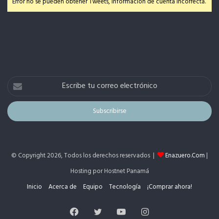
Error no se pueden obtener Tweets, información de cuenta incorrecta.
Escribe
tu
correo
electrónico
© Copyright 2026, Todos los derechos reservados |
Enazuero.Com
|
Hosting por Hostnet Panamá
Inicio
Acerca de
Equipo
Tecnología
¡Comprar ahora!
Facebook
Twitter
YouTube
Instagram