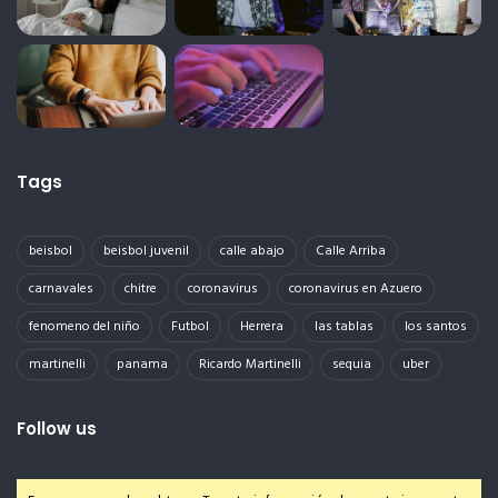
Tags
beisbol
beisbol juvenil
calle abajo
Calle Arriba
carnavales
chitre
coronavirus
coronavirus en Azuero
fenomeno del niño
Futbol
Herrera
las tablas
los santos
martinelli
panama
Ricardo Martinelli
sequia
uber
Follow us