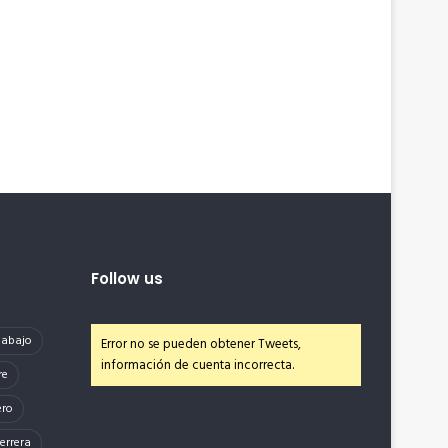
Follow us
e abajo
Error no se pueden obtener Tweets,
información de cuenta incorrecta.
re
ero
errera