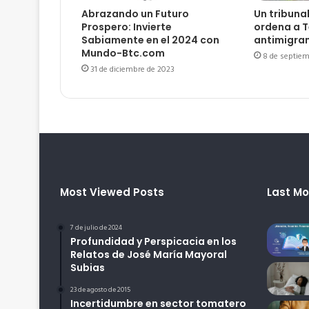
Abrazando un Futuro
Un tribuna
Prospero: Invierte
ordena a T
Sabiamente en el 2024 con
antimigra
Mundo-Btc.com
8 de septiem
31 de diciembre de 2023
Most Viewed Posts
Last Mo
7 de julio de 2024
Profundidad y Perspicacia en los
Relatos de José María Mayoral
Subias
23 de agosto de 2015
Incertidumbre en sector tomatero