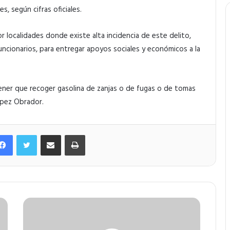
s, según cifras oficiales.
or localidades donde existe alta incidencia de este delito,
uncionarios, para entregar apoyos sociales y económicos a la
tener que recoger gasolina de zanjas o de fugas o de tomas
ópez Obrador.
Facebook
Twitter
Compartir por correo electrónico
Imprimir