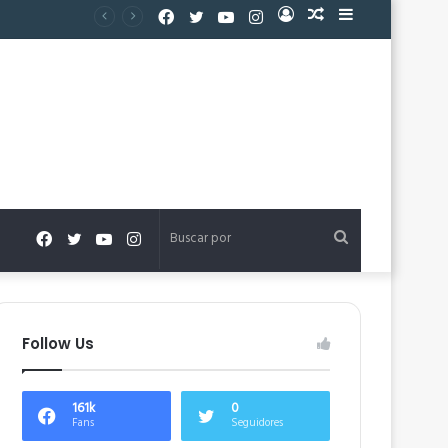
Facebook
Twitter
YouTube
Instagram
Acceso
Publicación
Barra
al
lateral
azar
Facebook
Twitter
YouTube
Instagram
Buscar
por
Follow Us
161k
0
Fans
Seguidores