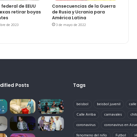
l federal de EEUU
Consecuencias de la Guerra
exas retirar boyas
de Rusia y Ucrania para
ntes
América Latina
bre de 2023
3 de mayo de 2022
dified Posts
Tags
beisbol
beisbol juvenil
call
Calle Arriba
carnavales
chit
coronavirus
coronavirus en Azu
fenomeno del niño
Futbol
H