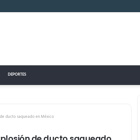
 perfecto: la clave para un descanso reparador
DEPORTES
 de ducto saqueado en México
plosión de ducto saqueado