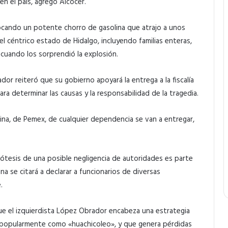
n el país, agregó Alcocer.
vocando un potente chorro de gasolina que atrajo a unos
el céntrico estado de Hidalgo, incluyendo familias enteras,
 cuando los sorprendió la explosión.
r reiteró que su gobierno apoyará la entrega a la fiscalía
ra determinar las causas y la responsabilidad de la tragedia.
arina, de Pemex, de cualquier dependencia se van a entregar,
ipótesis de una posible negligencia de autoridades es parte
a se citará a declarar a funcionarios de diversas
.
e el izquierdista López Obrador encabeza una estrategia
 popularmente como «huachicoleo», y que genera pérdidas