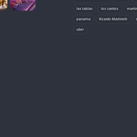
las tablas
los santos
martin
panama
Ricardo Martinelli
uber