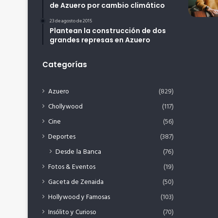
de Azuero por cambio climático
23 de agosto de 2015
Plantean la construcción de dos
grandes represas en Azuero
Categorías
Azuero
(829)
Chollywood
(117)
Cine
(56)
Deportes
(387)
Desde la Banca
(76)
Fotos & Eventos
(19)
Gaceta de Zenaida
(50)
Hollywood y Famosas
(103)
Insólito y Curioso
(70)