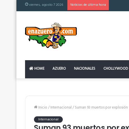
viernes, agosto 7 2026
Noticias de última hora
El colchón
HOME
AZUERO
NACIONALES
CHOLLYWOOD
Inicio
/
Internacional
/
Suman 93 muertos por explosión
Internacional
Suman 93 muertos por ex