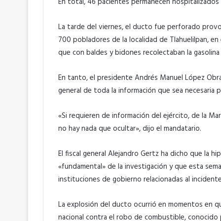
En total, 46 pacientes permanecen hospitalizados e
La tarde del viernes, el ducto fue perforado pro
700 pobladores de la localidad de Tlahuelilpan, en 
que con baldes y bidones recolectaban la gasolina
En tanto, el presidente Andrés Manuel López Obrado
general de toda la información que sea necesaria pa
«Si requieren de información del ejército, de la M
no hay nada que ocultar», dijo el mandatario.
El fiscal general Alejandro Gertz ha dicho que la h
«fundamental» de la investigación y que esta seman
instituciones de gobierno relacionadas al incidente
La explosión del ducto ocurrió en momentos en qu
nacional contra el robo de combustible, conocido