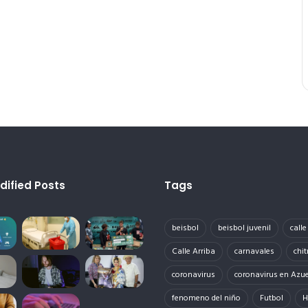
dified Posts
Tags
beisbol
beisbol juvenil
call
Calle Arriba
carnavales
chit
coronavirus
coronavirus en Azu
fenomeno del niño
Futbol
H