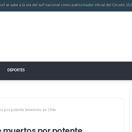
 perfecto: la clave para un descanso reparador
DEPORTES
s por potente terremoto en Chile
e muertos por potente