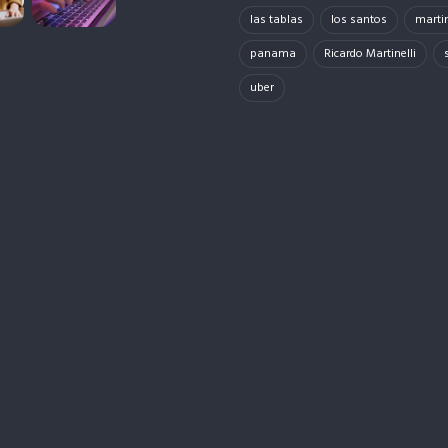
las tablas
los santos
martin
panama
Ricardo Martinelli
uber