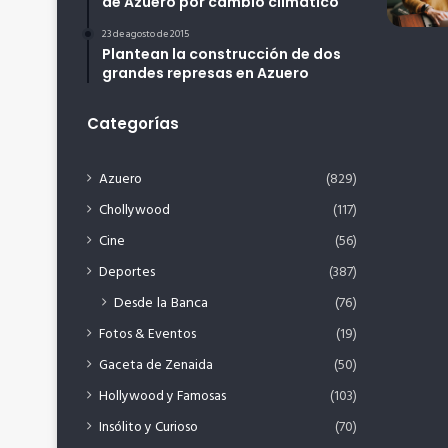
de Azuero por cambio climático
23 de agosto de 2015
Plantean la construcción de dos
grandes represas en Azuero
Categorías
Azuero
(829)
Chollywood
(117)
Cine
(56)
Deportes
(387)
Desde la Banca
(76)
Fotos & Eventos
(19)
Gaceta de Zenaida
(50)
Hollywood y Famosas
(103)
Insólito y Curioso
(70)