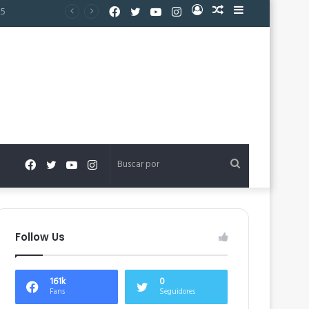
Facebook
Twitter
YouTube
Instagram
Acceso
Publicación
Barra
al
lateral
azar
Facebook
Twitter
YouTube
Instagram
Buscar
por
Follow Us
161k
0
Fans
Seguidores