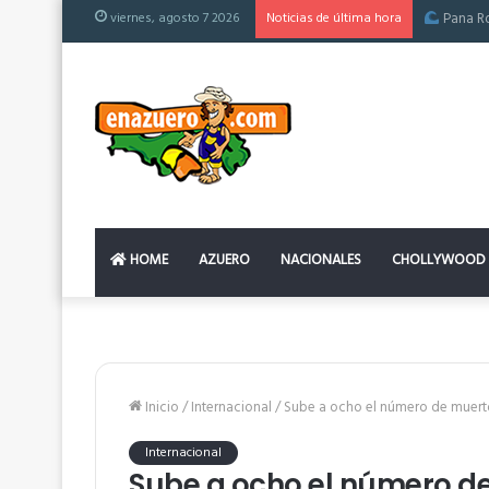
viernes, agosto 7 2026
Noticias de última hora
El colchón
HOME
AZUERO
NACIONALES
CHOLLYWOOD
Inicio
/
Internacional
/
Sube a ocho el número de muerto
Internacional
Sube a ocho el número d