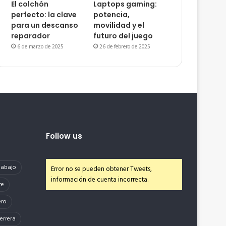
El colchón
Laptops gaming:
perfecto: la clave
potencia,
para un descanso
movilidad y el
reparador
futuro del juego
6 de marzo de 2025
26 de febrero de 2025
Follow us
e abajo
Error no se pueden obtener Tweets,
información de cuenta incorrecta.
re
ero
errera