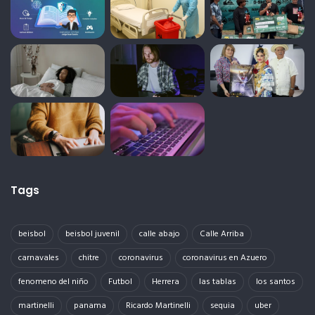
Tags
beisbol
beisbol juvenil
calle abajo
Calle Arriba
carnavales
chitre
coronavirus
coronavirus en Azuero
fenomeno del niño
Futbol
Herrera
las tablas
los santos
martinelli
panama
Ricardo Martinelli
sequia
uber