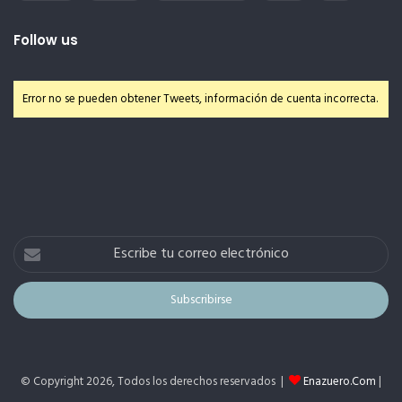
Follow us
Error no se pueden obtener Tweets, información de cuenta incorrecta.
Escribe
tu
correo
electrónico
© Copyright 2026, Todos los derechos reservados |
Enazuero.Com
|