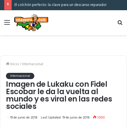
El colchón perfecto: la clave para un descanso reparador
Menú
Bu
po
Inicio
/
Internacional
Internacional
Imagen de Lukaku con Fidel
Escobar le da la vuelta al
mundo y es viral en las redes
sociales
19 de junio de 2018
Last Updated: 19 de junio de 2018
1.000