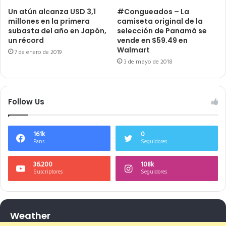
Un atún alcanza USD 3,1
#Congueados – La
millones en la primera
camiseta original de la
subasta del año en Japón,
selección de Panamá se
un récord
vende en $59.49 en
Walmart
7 de enero de 2019
3 de mayo de 2018
Follow Us
161k
0
Fans
Seguidores
36.200
108k
Suscriptores
Seguidores
Weather