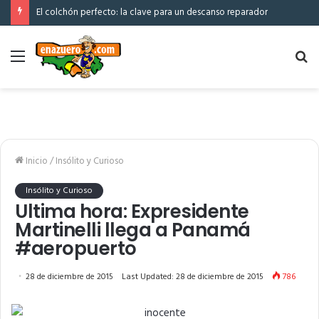
El colchón perfecto: la clave para un descanso reparador
Menú
Bu
po
Inicio
/
Insólito y Curioso
Insólito y Curioso
Ultima hora: Expresidente
Martinelli llega a Panamá
#aeropuerto
28 de diciembre de 2015
Last Updated: 28 de diciembre de 2015
786