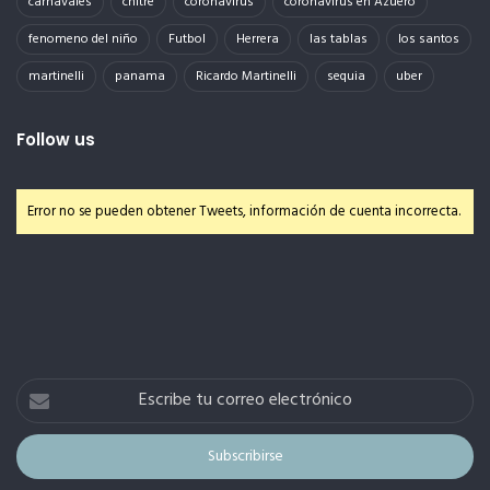
carnavales
chitre
coronavirus
coronavirus en Azuero
fenomeno del niño
Futbol
Herrera
las tablas
los santos
martinelli
panama
Ricardo Martinelli
sequia
uber
Follow us
Error no se pueden obtener Tweets, información de cuenta incorrecta.
Escribe
tu
correo
electrónico