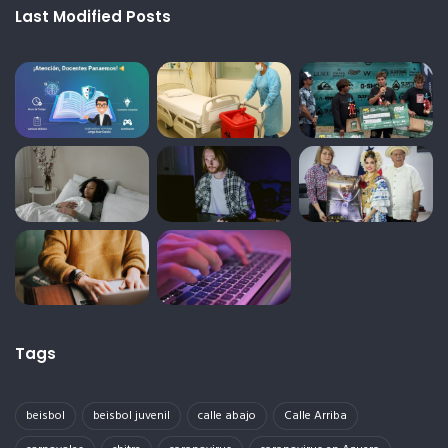
Last Modified Posts
Tags
beisbol
beisbol juvenil
calle abajo
Calle Arriba