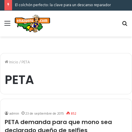
El colchón perfecto: la clave para un descanso reparador
Menú
Bu
po
Inicio
/
PETA
PETA
admin
23 de septiembre de 2015
852
PETA demanda para que mono sea
declarado dueño de selfies