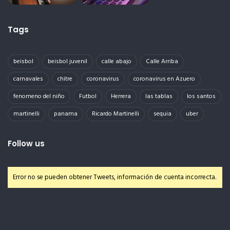
Tags
beisbol
beisbol juvenil
calle abajo
Calle Arriba
carnavales
chitre
coronavirus
coronavirus en Azuero
fenomeno del niño
Futbol
Herrera
las tablas
los santos
martinelli
panama
Ricardo Martinelli
sequia
uber
Follow us
Error no se pueden obtener Tweets, información de cuenta incorrecta.