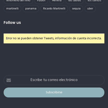
fenomeno del niño
Futbol
Herrera
las tablas
los santos
martinelli
panama
Ricardo Martinelli
sequia
uber
Follow us
Error no se pueden obtener Tweets, información de cuenta incorrecta.
Escribe
tu
correo
electrónico