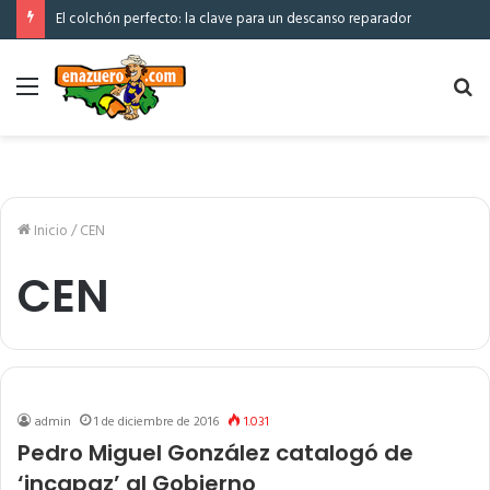
El colchón perfecto: la clave para un descanso reparador
Menú
Bu
po
Inicio
/
CEN
CEN
admin
1 de diciembre de 2016
1.031
Pedro Miguel González catalogó de
‘incapaz’ al Gobierno