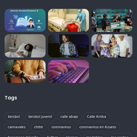
Tags
beisbol
beisbol juvenil
calle abajo
Calle Arriba
carnavales
chitre
coronavirus
coronavirus en Azuero