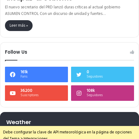
El nuevo secretario del PRD lanzó duras críticas al actual gobierno
ASUMEN CONTROL Con un discurso de unidad y fuertes…
Leer más »
Follow Us
161k
0
Fans
Seguidores
36.200
108k
Suscriptores
Seguidores
Weather
Debe configurar la clave de API meteorológica en la página de opciones
del Tema > Integraciones.