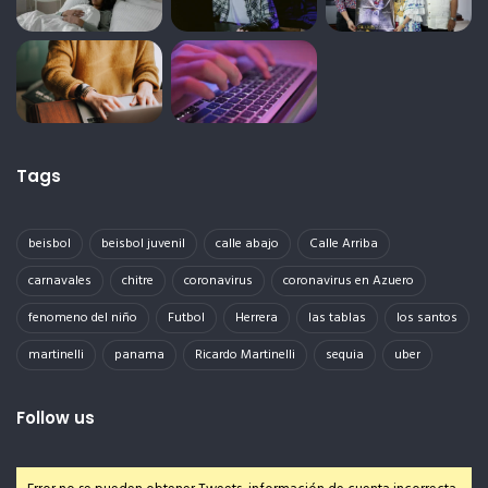
Tags
beisbol
beisbol juvenil
calle abajo
Calle Arriba
carnavales
chitre
coronavirus
coronavirus en Azuero
fenomeno del niño
Futbol
Herrera
las tablas
los santos
martinelli
panama
Ricardo Martinelli
sequia
uber
Follow us