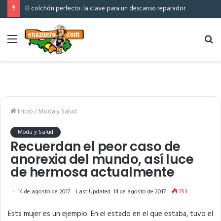
El colchón perfecto: la clave para un descanso reparador
Menú
Bu
po
Inicio
/
Moda y Salud
Moda y Salud
Recuerdan el peor caso de
anorexia del mundo, así luce
de hermosa actualmente
14 de agosto de 2017
Last Updated: 14 de agosto de 2017
753
Esta mujer es un ejemplo. En el estado en el que estaba, tuvo el