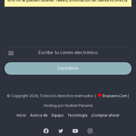
Error no se pueden obtener Tweets, información de cuenta incorrecta.
Escribe
tu
correo
electrónico
© Copyright 2026, Todos los derechos reservados |
Enazuero.Com
|
Hosting por Hostnet Panamá
Inicio
Acerca de
Equipo
Tecnología
¡Comprar ahora!
Facebook
Twitter
YouTube
Instagram