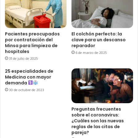
Pacientes preocupados
El colchón perfecto: la
por contratación del
clave para un descanso
Minsa para limpieza de
reparador
hospitales
6 de marzo de 2025
31 de julio de 2025
25 especialidades de
Medicina con mayor
demanda
30 de octubre de 2023
Preguntas frecuentes
sobre el coronavirus:
¿Cuáles son las nuevas
reglas de las citas de
pareja?