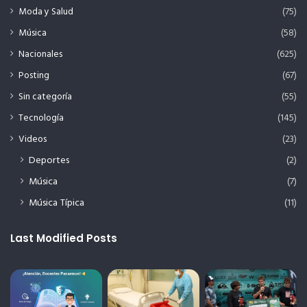
Moda y Salud
(75)
Música
(58)
Nacionales
(625)
Posting
(67)
Sin categoría
(55)
Tecnología
(145)
Videos
(23)
Deportes
(2)
Música
(7)
Música Típica
(11)
Last Modified Posts