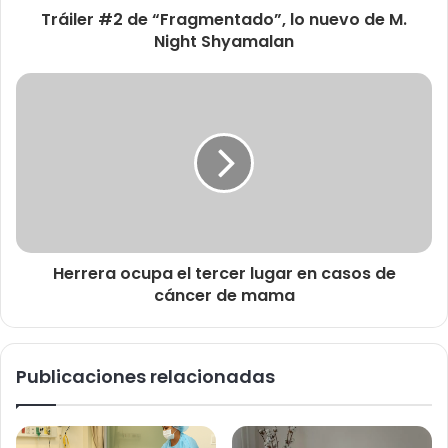
Tráiler #2 de “Fragmentado”, lo nuevo de M.
Night Shyamalan
Herrera ocupa el tercer lugar en casos de
cáncer de mama
Publicaciones relacionadas