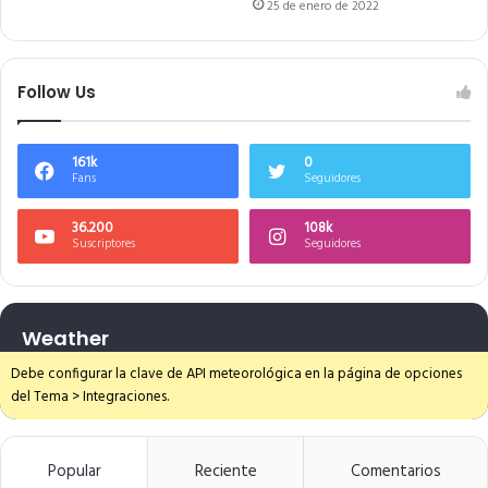
25 de enero de 2022
Follow Us
161k
0
Fans
Seguidores
36.200
108k
Suscriptores
Seguidores
Weather
Debe configurar la clave de API meteorológica en la página de opciones
del Tema > Integraciones.
Popular
Reciente
Comentarios