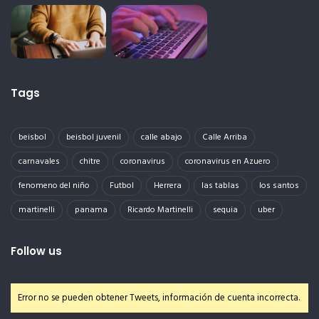
Tags
beisbol
beisbol juvenil
calle abajo
Calle Arriba
carnavales
chitre
coronavirus
coronavirus en Azuero
fenomeno del niño
Futbol
Herrera
las tablas
los santos
martinelli
panama
Ricardo Martinelli
sequia
uber
Follow us
Error no se pueden obtener Tweets, información de cuenta incorrecta.