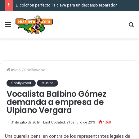
El colchón perfecto: la clave para un descanso reparador
Menú
Bu
po
Inicio
/
Chollywood
Chollywood
Música
Vocalista Balbino Gómez
demanda a empresa de
Ulpiano Vergara
31 de julio de 2019
Last Updated: 31 de julio de 2019
1.268
Una querella penal en contra de los representantes legales de