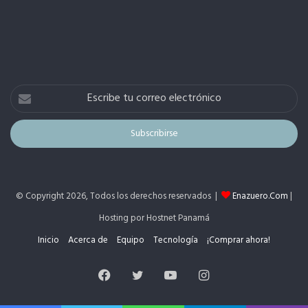
Escribe
tu
correo
electrónico
© Copyright 2026, Todos los derechos reservados |
Enazuero.Com
|
Hosting por Hostnet Panamá
Inicio
Acerca de
Equipo
Tecnología
¡Comprar ahora!
Facebook
Twitter
YouTube
Instagram