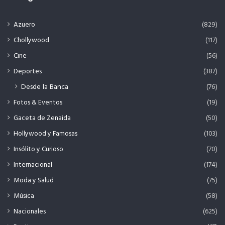
Azuero
(829)
Chollywood
(117)
Cine
(56)
Deportes
(387)
Desde la Banca
(76)
Fotos & Eventos
(19)
Gaceta de Zenaida
(50)
Hollywood y Famosas
(103)
Insólito y Curioso
(70)
Internacional
(174)
Moda y Salud
(75)
Música
(58)
Nacionales
(625)