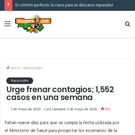
El colchón perfecto: la clave para un descanso reparador
Menú
Bu
po
Inicio
/
Nacionales
Nacionales
Urge frenar contagios; 1,552
casos en una semana
5 de mayo de 2020
Last Updated: 5 de mayo de 2020
923
Faltan nueve días para que se cumpla la fecha utilizada por
el
Ministerio de Salud
para proyectar los escenarios de la