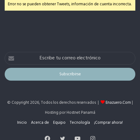
Error no se pueden obtener Tweets, información de cuenta incorrecta.
Escribe
tu
correo
electrónico
© Copyright 2026, Todos los derechos reservados |
Enazuero.Com
|
Hosting por Hostnet Panamá
Inicio
Acerca de
Equipo
Tecnología
¡Comprar ahora!
Facebook
Twitter
YouTube
Instagram