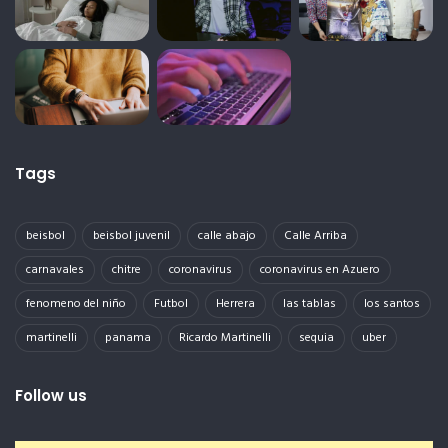
Tags
beisbol
beisbol juvenil
calle abajo
Calle Arriba
carnavales
chitre
coronavirus
coronavirus en Azuero
fenomeno del niño
Futbol
Herrera
las tablas
los santos
martinelli
panama
Ricardo Martinelli
sequia
uber
Follow us