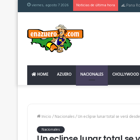
viernes, agosto 7 2026
Noticias de última hora
El colchón
HOME
AZUERO
NACIONALES
CHOLLYWOOD
Inicio
/
Nacionales
/
Un eclipse lunar total se verá de
Nacionales
Un eclipse lunar total s