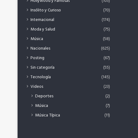
Hollywood y Famosas
(103)
Insólito y Curioso
(70)
Internacional
(174)
Moda y Salud
(75)
Música
(58)
Nacionales
(625)
Posting
(67)
Sin categoría
(55)
Tecnología
(145)
Videos
(23)
Deportes
(2)
Música
(7)
Música Típica
(11)