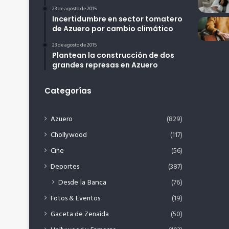
23 de agosto de 2015
Incertidumbre en sector tomatero
de Azuero por cambio climático
23 de agosto de 2015
Plantean la construcción de dos
grandes represas en Azuero
Categorías
Azuero
(829)
Chollywood
(117)
Cine
(56)
Deportes
(387)
Desde la Banca
(76)
Fotos & Eventos
(19)
Gaceta de Zenaida
(50)