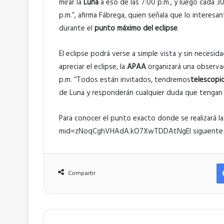
mirar la
Luna
a eso de las 7:00 p.m., y luego cada 30
p.m.”, afirma Fábrega, quien señala que lo interesa
durante el
punto máximo del eclipse
.
El eclipse podrá verse a simple vista y sin necesid
apreciar el eclipse, la
APAA
organizará una observac
p.m. “Todos están invitados, tendremos
telescopi
de Luna y responderán cualquier duda que tengan l
Para conocer el punto exacto donde se realizará l
mid=zNoqCghVHAdA.kO7XwTDDAtNg
El siguient
Compartir