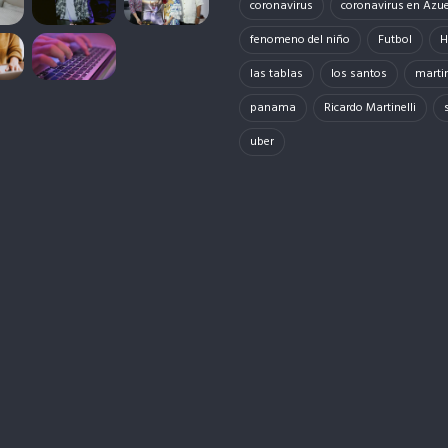
coronavirus
coronavirus en Azu
fenomeno del niño
Futbol
H
las tablas
los santos
martin
panama
Ricardo Martinelli
uber