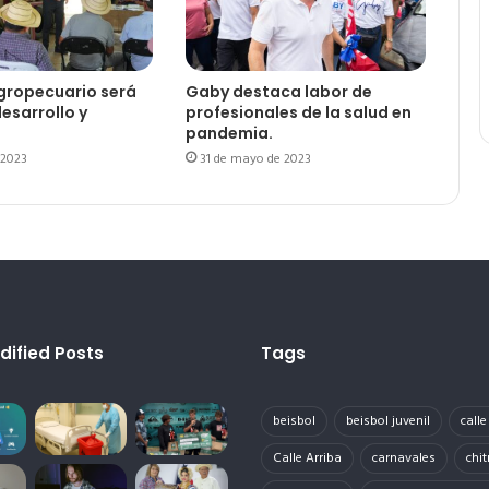
agropecuario será
Gaby destaca labor de
esarrollo y
profesionales de la salud en
pandemia.
 2023
31 de mayo de 2023
dified Posts
Tags
beisbol
beisbol juvenil
call
Calle Arriba
carnavales
chit