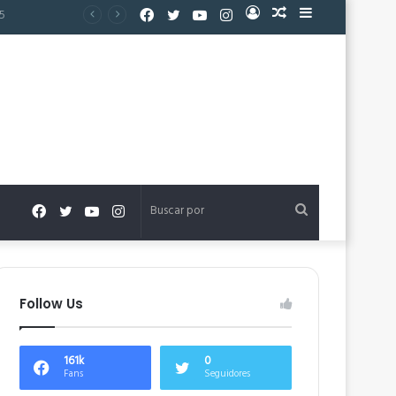
Facebook
Twitter
YouTube
Instagram
Acceso
Publicación
Barra
al
lateral
azar
Facebook
Twitter
YouTube
Instagram
Buscar
por
Follow Us
161k
0
Fans
Seguidores