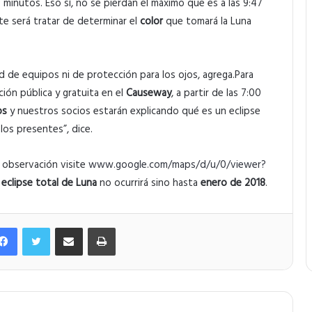
 minutos. Eso sí, no se pierdan el máximo que es a las 9:47
nte será tratar de determinar el
color
que tomará la Luna
ad de equipos ni de protección para los ojos, agrega.Para
ión pública y gratuita en el
Causeway
, a partir de las 7:00
os
y nuestros socios estarán explicando qué es un eclipse
os presentes”, dice.
a observación visite
www.google.com/maps/d/u/0/viewer?
e
eclipse total de Luna
no ocurrirá sino hasta
enero de 2018
.
Facebook
Twitter
Compartir por correo electrónico
Imprimir