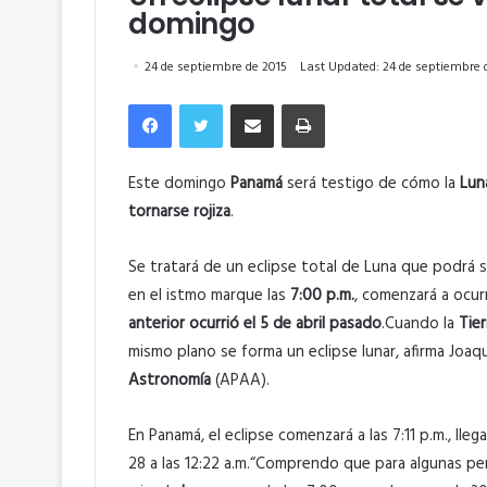
domingo
24 de septiembre de 2015
Last Updated: 24 de septiembre 
Facebook
Twitter
Compartir por correo electrónico
Imprimir
Este domingo
Panamá
será testigo de cómo la
Lun
tornarse rojiza
.
Se tratará de un eclipse total de Luna que podrá s
en el istmo marque las
7:00 p.m.
, comenzará a ocur
anterior ocurrió el 5 de abril pasado
.Cuando la
Tier
mismo plano se forma un eclipse lunar, afirma Joaq
Astronomía
(APAA).
En Panamá, el eclipse comenzará a las 7:11 p.m., lle
28 a las 12:22 a.m.“Comprendo que para algunas p