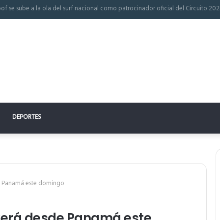
 perfecto: la clave para un descanso reparador
DEPORTES
sde Panamá este domingo
e verá desde Panamá este