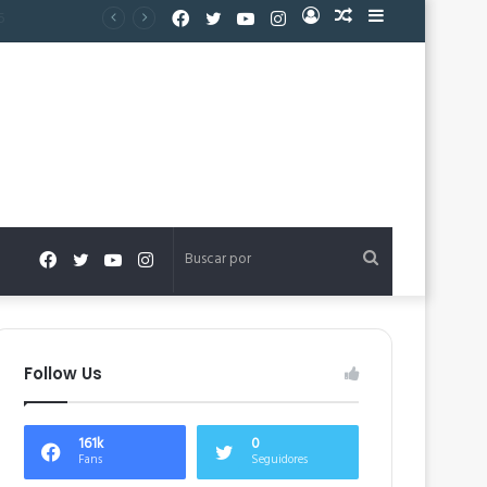
Facebook
Twitter
YouTube
Instagram
Acceso
Publicación
Barra
al
lateral
azar
Facebook
Twitter
YouTube
Instagram
Buscar
por
Follow Us
161k
0
Fans
Seguidores