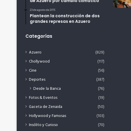
de Azuero por cambio climático
23 de agosto de 2015
Plantean la construcción de dos
grandes represas en Azuero
Categorías
Azuero
(829)
Chollywood
(117)
Cine
(56)
Deportes
(387)
Desde la Banca
(76)
Fotos & Eventos
(19)
Gaceta de Zenaida
(50)
Hollywood y Famosas
(103)
Insólito y Curioso
(70)