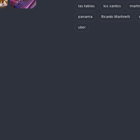
las tablas
los santos
martin
panama
Ricardo Martinelli
uber