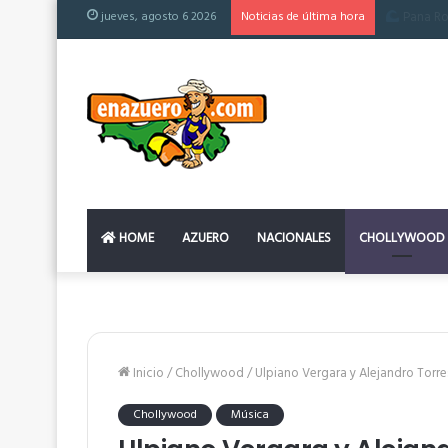
jueves, agosto 6 2026
Noticias de última hora
El colchón
HOME
AZUERO
NACIONALES
CHOLLYWOOD
Inicio
/
Chollywood
/
Ulpiano Vergara y Alejandro Torr
Chollywood
Música