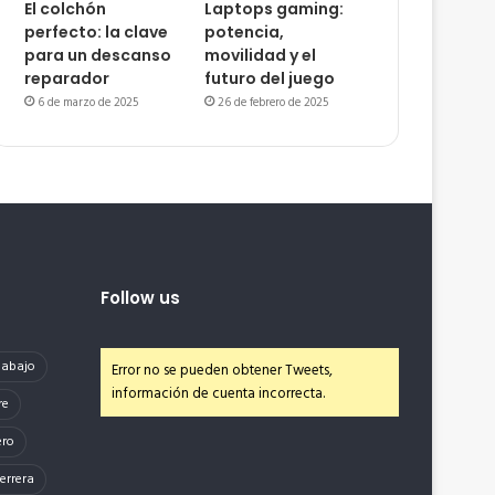
El colchón
Laptops gaming:
perfecto: la clave
potencia,
para un descanso
movilidad y el
reparador
futuro del juego
6 de marzo de 2025
26 de febrero de 2025
Follow us
e abajo
Error no se pueden obtener Tweets,
información de cuenta incorrecta.
re
ero
errera