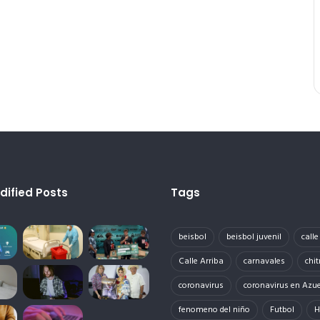
dified Posts
Tags
beisbol
beisbol juvenil
call
Calle Arriba
carnavales
chit
coronavirus
coronavirus en Azu
fenomeno del niño
Futbol
H