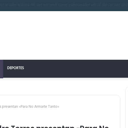
 perfecto: la clave para un descanso reparador
DEPORTES
es presentan «Para No Armarte Tanto»