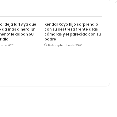
lo’ deja la Tv ya que
Kendal Royo hijo sorprendió
e da más dinero. En
con su destreza frente a las
meño’ le daban 50
cámaras y el parecido con su
r día
padre
bre de 2020
14 de septiembre de 2020