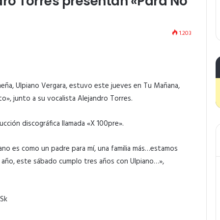
dro Torres presentan «Para No
1.203
meña, Ulpiano Vergara, estuvo este jueves en Tu Mañana,
, junto a su vocalista Alejandro Torres.
ucción discográfica llamada «X 100pre».
iano es como un padre para mí, una familia más…estamos
r año, este sábado cumplo tres años con Ulpiano…»,
Sk