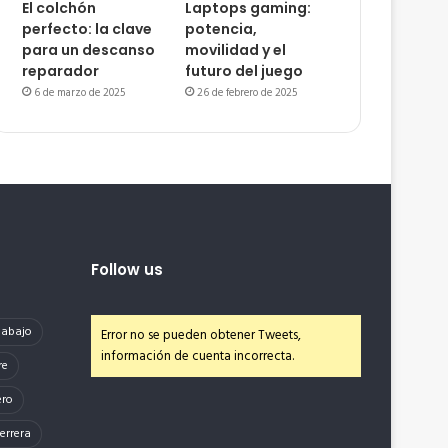
El colchón
Laptops gaming:
perfecto: la clave
potencia,
para un descanso
movilidad y el
reparador
futuro del juego
6 de marzo de 2025
26 de febrero de 2025
Follow us
e abajo
Error no se pueden obtener Tweets,
información de cuenta incorrecta.
re
ero
errera