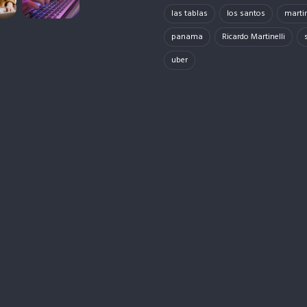
las tablas
los santos
martin
panama
Ricardo Martinelli
uber