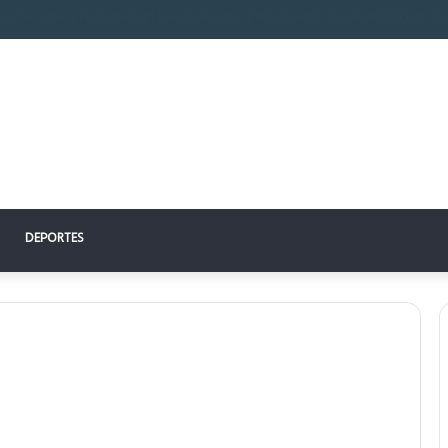
n perfecto: la clave para un descanso reparador
DEPORTES