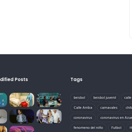
dified Posts
Tags
beisbol
beisbol juvenil
call
Calle Arriba
carnavales
chit
coronavirus
coronavirus en Azu
fenomeno del niño
Futbol
H