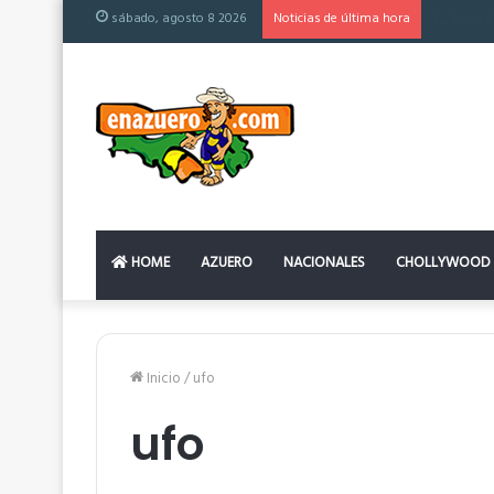
sábado, agosto 8 2026
Noticias de última hora
El colchó
HOME
AZUERO
NACIONALES
CHOLLYWOOD
Inicio
/
ufo
ufo