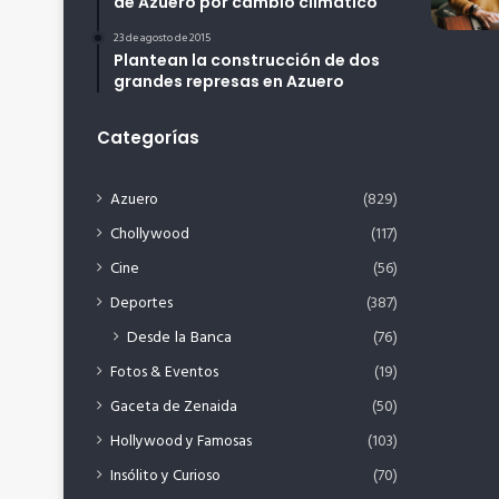
de Azuero por cambio climático
23 de agosto de 2015
Plantean la construcción de dos
grandes represas en Azuero
Categorías
Azuero
(829)
Chollywood
(117)
Cine
(56)
Deportes
(387)
Desde la Banca
(76)
Fotos & Eventos
(19)
Gaceta de Zenaida
(50)
Hollywood y Famosas
(103)
Insólito y Curioso
(70)