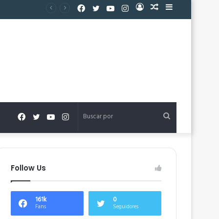
Facebook
Twitter
YouTube
Instagram
Acceso
Publicación
Barra
al
lateral
azar
Facebook
Twitter
YouTube
Instagram
Buscar
por
Follow Us
161k
0
Fans
Seguidores