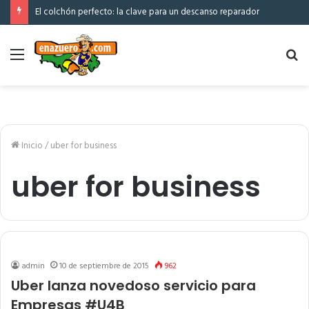
El colchón perfecto: la clave para un descanso reparador
Menú
Bu
po
Inicio
/
uber for business
uber for business
admin
10 de septiembre de 2015
962
Uber lanza novedoso servicio para
Empresas #U4B