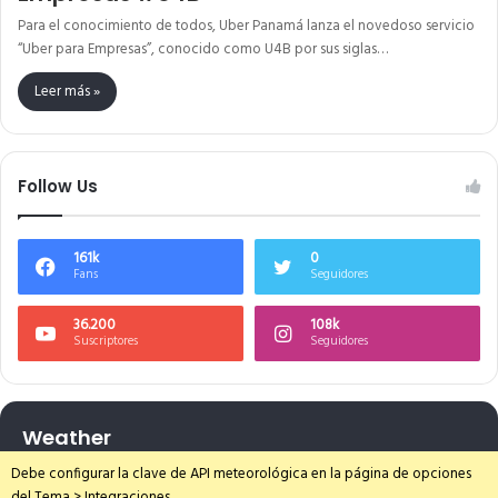
Para el conocimiento de todos, Uber Panamá lanza el novedoso servicio
“Uber para Empresas”, conocido como U4B por sus siglas…
Leer más »
Follow Us
161k
0
Fans
Seguidores
36.200
108k
Suscriptores
Seguidores
Weather
Debe configurar la clave de API meteorológica en la página de opciones
del Tema > Integraciones.