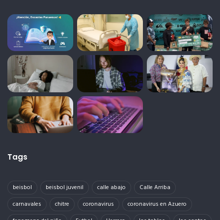
Tags
beisbol
beisbol juvenil
calle abajo
Calle Arriba
carnavales
chitre
coronavirus
coronavirus en Azuero