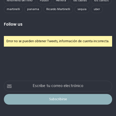
fenomeno del niño
Futbol
Herrera
las tablas
los santos
martinelli
panama
Ricardo Martinelli
sequia
uber
Follow us
Error no se pueden obtener Tweets, información de cuenta incorrecta.
Escribe
tu
correo
electrónico