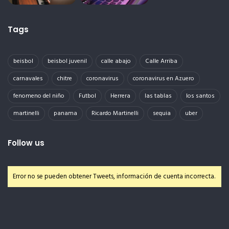
Tags
beisbol
beisbol juvenil
calle abajo
Calle Arriba
carnavales
chitre
coronavirus
coronavirus en Azuero
fenomeno del niño
Futbol
Herrera
las tablas
los santos
martinelli
panama
Ricardo Martinelli
sequia
uber
Follow us
Error no se pueden obtener Tweets, información de cuenta incorrecta.