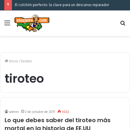
El colchón perfecto: la clave para un descanso reparador
Menú
Bu
po
Inicio
/
tiroteo
tiroteo
admin
2 de octubre de 2017
1.032
Lo que debes saber del tiroteo más
mortal en la historia de EE.UU