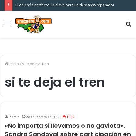
El colchón perfecto: la clave para un descanso reparador
Menú
Bu
po
Inicio
/
si te deja el tren
si te deja el tren
admin
20 de febrero de 2018
1.035
«No importa si llevamos o no gaviota»,
Sandra Sandoval sobre participación en