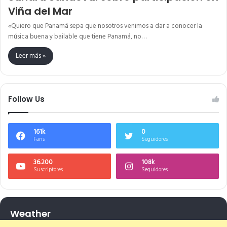
Viña del Mar
«Quiero que Panamá sepa que nosotros venimos a dar a conocer la
música buena y bailable que tiene Panamá, no…
Leer más »
Follow Us
161k
0
Fans
Seguidores
36.200
108k
Suscriptores
Seguidores
Weather