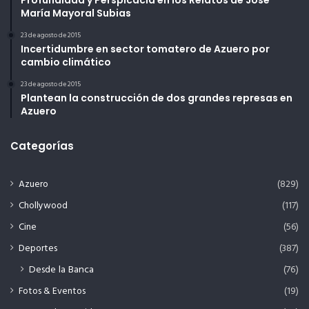
María Mayoral Subias
23 de agosto de 2015
Incertidumbre en sector tomatero de Azuero por
cambio climático
23 de agosto de 2015
Plantean la construcción de dos grandes represas en
Azuero
Categorías
Azuero
(829)
Chollywood
(117)
Cine
(56)
Deportes
(387)
Desde la Banca
(76)
Fotos & Eventos
(19)