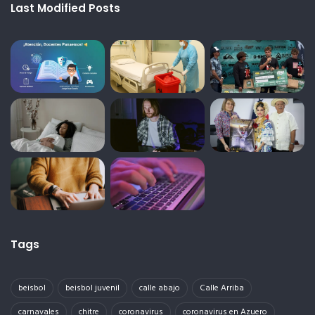
Last Modified Posts
Tags
beisbol
beisbol juvenil
calle abajo
Calle Arriba
carnavales
chitre
coronavirus
coronavirus en Azuero