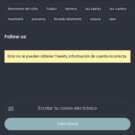
fenomeno del niño
Futbol
Herrera
las tablas
los santos
martinelli
panama
Ricardo Martinelli
sequia
uber
Follow us
Error no se pueden obtener Tweets, información de cuenta incorrecta.
Escribe
tu
correo
electrónico