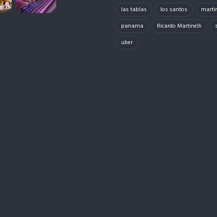
las tablas
los santos
martin
panama
Ricardo Martinelli
uber