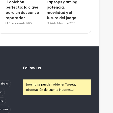
El colchón
Laptops gaming:
perfecto: la clave
potencia,
para un descanso
movilidad y el
reparador
futuro del juego
6 de marzo de 2025
26 de febrero de 2025
Follow us
e abajo
Error no se pueden obtener Tweets,
información de cuenta incorrecta.
re
ero
errera