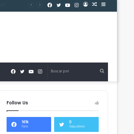
Facebook
Twitter
YouTube
Instagram
Acceso
Publicación
Barra
al
lateral
azar
Facebook
Twitter
YouTube
Instagram
Buscar
por
Follow Us
161k
0
Fans
Seguidores