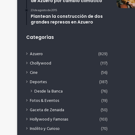
de Azuero por cambio climático
23 de agosto de 2015
Plantean la construcción de dos
grandes represas en Azuero
Categorías
Azuero
(829)
Chollywood
(117)
Cine
(56)
Deportes
(387)
Desde la Banca
(76)
Fotos & Eventos
(19)
Gaceta de Zenaida
(50)
Hollywood y Famosas
(103)
Insólito y Curioso
(70)