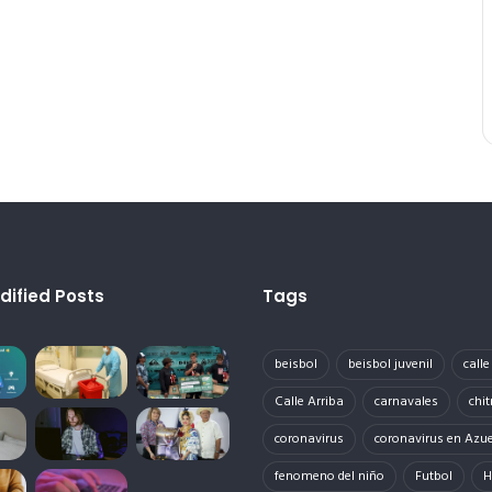
dified Posts
Tags
beisbol
beisbol juvenil
call
Calle Arriba
carnavales
chit
coronavirus
coronavirus en Azu
fenomeno del niño
Futbol
H