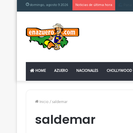
domingo, agosto 9 2026
Noticias de última hora
El colch
HOME
AZUERO
NACIONALES
CHOLLYWOOD
Inicio
/
saldemar
saldemar