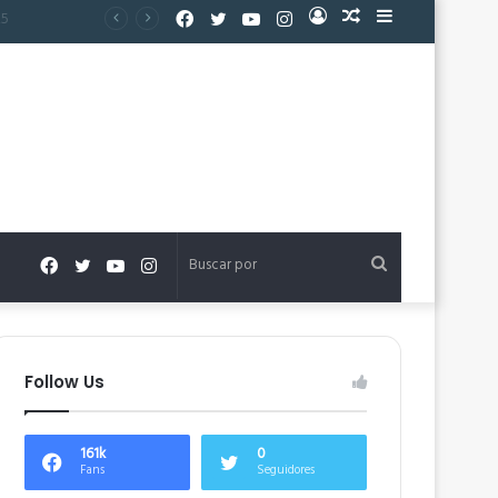
Facebook
Twitter
YouTube
Instagram
Acceso
Publicación
Barra
al
lateral
azar
Facebook
Twitter
YouTube
Instagram
Buscar
por
Follow Us
161k
0
Fans
Seguidores