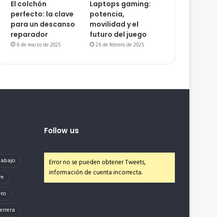
El colchón
Laptops gaming:
perfecto: la clave
potencia,
para un descanso
movilidad y el
reparador
futuro del juego
6 de marzo de 2025
26 de febrero de 2025
Follow us
e abajo
Error no se pueden obtener Tweets,
información de cuenta incorrecta.
re
ero
errera