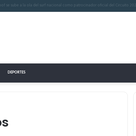
 perfecto: la clave para un descanso reparador
DEPORTES
os