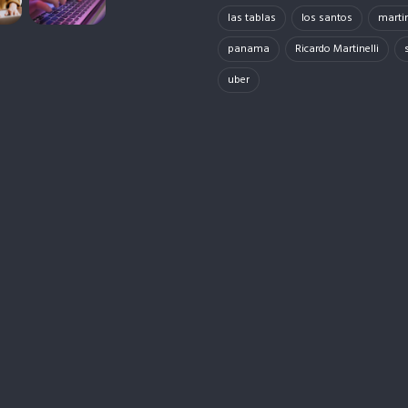
las tablas
los santos
martin
panama
Ricardo Martinelli
uber