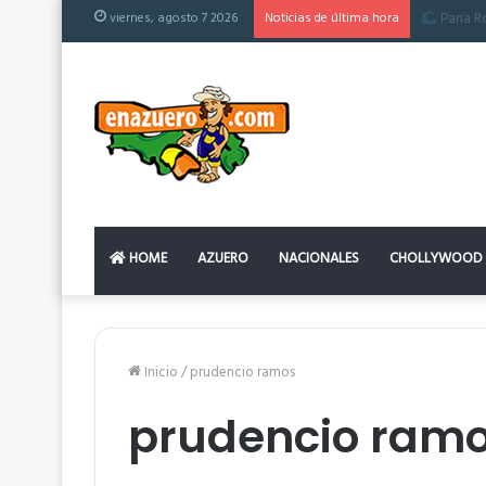
viernes, agosto 7 2026
Noticias de última hora
El colchón
HOME
AZUERO
NACIONALES
CHOLLYWOOD
Inicio
/
prudencio ramos
prudencio ram