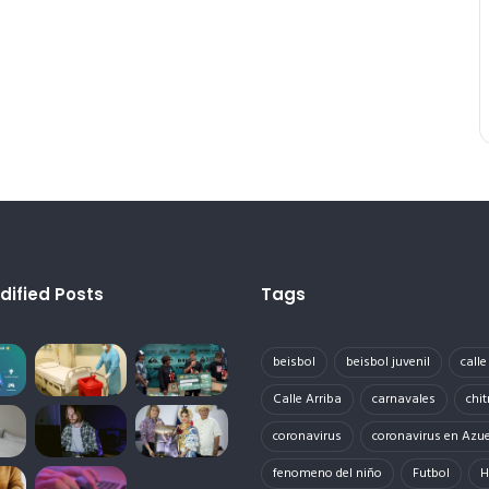
dified Posts
Tags
beisbol
beisbol juvenil
call
Calle Arriba
carnavales
chit
coronavirus
coronavirus en Azu
fenomeno del niño
Futbol
H