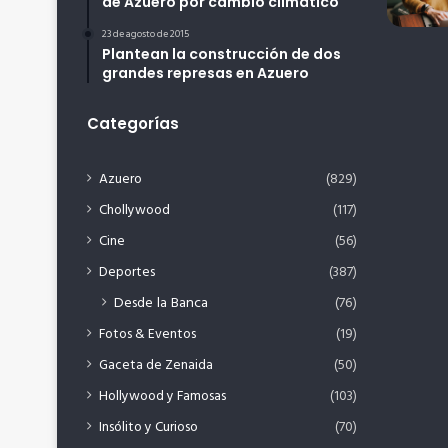
de Azuero por cambio climático
23 de agosto de 2015
Plantean la construcción de dos
grandes represas en Azuero
Categorías
Azuero
(829)
Chollywood
(117)
Cine
(56)
Deportes
(387)
Desde la Banca
(76)
Fotos & Eventos
(19)
Gaceta de Zenaida
(50)
Hollywood y Famosas
(103)
Insólito y Curioso
(70)