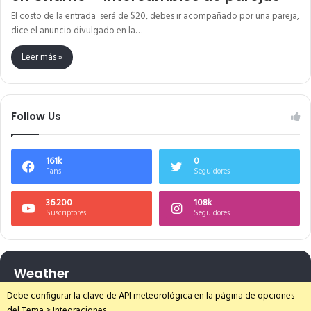
El costo de la entrada será de $20, debes ir acompañado por una pareja,
dice el anuncio divulgado en la…
Leer más »
Follow Us
161k
0
Fans
Seguidores
36.200
108k
Suscriptores
Seguidores
Weather
Debe configurar la clave de API meteorológica en la página de opciones
del Tema > Integraciones.