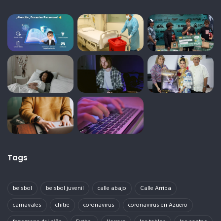
Tags
beisbol
beisbol juvenil
calle abajo
Calle Arriba
carnavales
chitre
coronavirus
coronavirus en Azuero