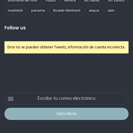
fenomeno del niño
Futbol
Herrera
las tablas
los santos
martinelli
panama
Ricardo Martinelli
sequia
uber
Follow us
Error no se pueden obtener Tweets, información de cuenta incorrecta.
Escribe
tu
correo
electrónico