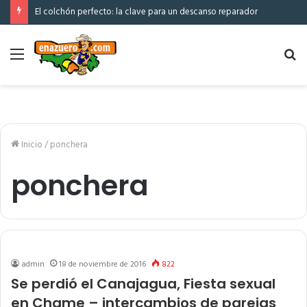
El colchón perfecto: la clave para un descanso reparador
Menú
Bu
po
Inicio
/
ponchera
ponchera
admin
18 de noviembre de 2016
822
Se perdió el Canajagua, Fiesta sexual
en Chame – intercambios de parejas