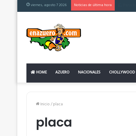
viernes, agosto 7 2026
Noticias de última hora
El colchón
HOME
AZUERO
NACIONALES
CHOLLYWOOD
Inicio
/
placa
placa