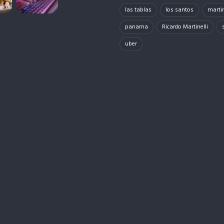
las tablas
los santos
martin
panama
Ricardo Martinelli
uber