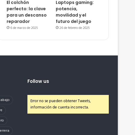
El colchón
Laptops gaming:
perfecto: la clave
potencia,
para un descanso
movilidad y el
reparador
futuro del juego
6 de marzo de 2025
26 de febrero de 2025
Follow us
e abajo
Error no se pueden obtener Tweets,
información de cuenta incorrecta.
re
ero
errera