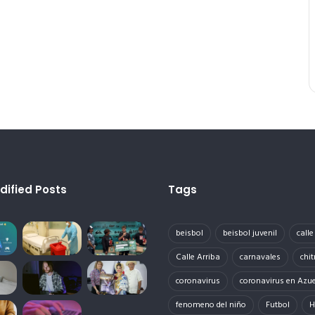
dified Posts
Tags
beisbol
beisbol juvenil
call
Calle Arriba
carnavales
chit
coronavirus
coronavirus en Azu
fenomeno del niño
Futbol
H