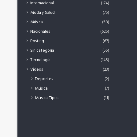
Internacional
(174)
Moda y Salud
(75)
Música
(58)
Nacionales
(625)
Posting
(67)
Sin categoría
(55)
Tecnología
(145)
Videos
(23)
Deportes
(2)
Música
(7)
Música Típica
(11)