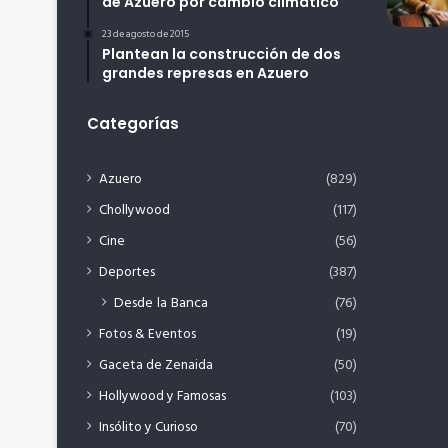
de Azuero por cambio climático
23 de agosto de 2015
Plantean la construcción de dos
grandes represas en Azuero
Categorías
Azuero
(829)
Chollywood
(117)
Cine
(56)
Deportes
(387)
Desde la Banca
(76)
Fotos & Eventos
(19)
Gaceta de Zenaida
(50)
Hollywood y Famosas
(103)
Insólito y Curioso
(70)