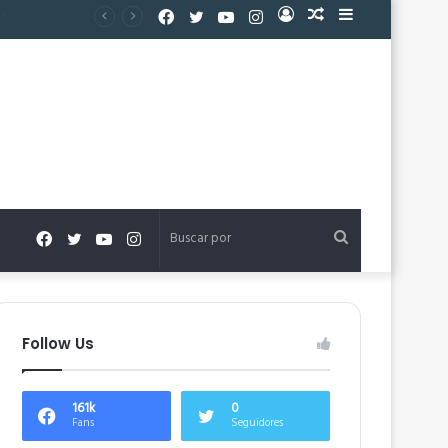
Facebook
Twitter
YouTube
Instagram
Acceso
Publicación
Barra
al
lateral
azar
Facebook
Twitter
YouTube
Instagram
Buscar
por
Follow Us
161k
0
Fans
Seguidores