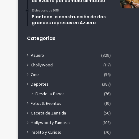
de Azuero por cambio climático
23 de agosto de 2015
Plantean la construcción de dos
grandes represas en Azuero
Categorías
Azuero
(829)
Chollywood
(117)
Cine
(56)
Deportes
(387)
Desde la Banca
(76)
Fotos & Eventos
(19)
Gaceta de Zenaida
(50)
Hollywood y Famosas
(103)
Insólito y Curioso
(70)