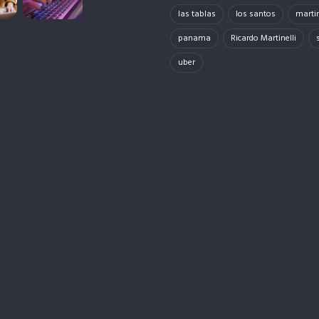
las tablas
los santos
martin
panama
Ricardo Martinelli
uber