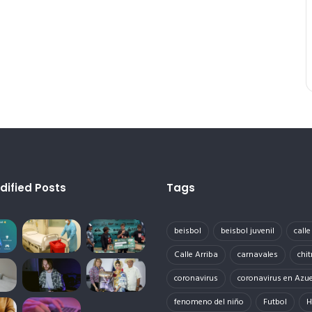
dified Posts
Tags
beisbol
beisbol juvenil
call
Calle Arriba
carnavales
chit
coronavirus
coronavirus en Azu
fenomeno del niño
Futbol
H