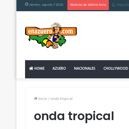
viernes, agosto 7 2026
Noticias de última hora
El colchón
HOME
AZUERO
NACIONALES
CHOLLYWOOD
Inicio
/
onda tropical
onda tropical