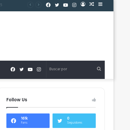
Facebook
Twitter
YouTube
Instagram
Acceso
Publicación
Barra
al
lateral
azar
Facebook
Twitter
YouTube
Instagram
Buscar
por
Follow Us
161k
0
Fans
Seguidores