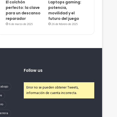
El colchón
Laptops gaming:
perfecto: la clave
potencia,
para un descanso
movilidad y el
reparador
futuro del juego
6 de marzo de 2025
26 de febrero de 2025
Follow us
e abajo
Error no se pueden obtener Tweets,
información de cuenta incorrecta.
re
ero
errera