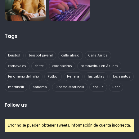
Tags
beisbol
beisbol juvenil
calle abajo
Calle Arriba
carnavales
chitre
coronavirus
coronavirus en Azuero
fenomeno del niño
Futbol
Herrera
las tablas
los santos
martinelli
panama
Ricardo Martinelli
sequia
uber
Follow us
Error no se pueden obtener Tweets, información de cuenta incorrecta.