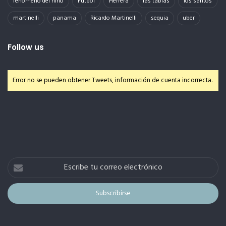
fenomeno del niño
Futbol
Herrera
las tablas
los santos
martinelli
panama
Ricardo Martinelli
sequia
uber
Follow us
Error no se pueden obtener Tweets, información de cuenta incorrecta.
Escribe
tu
correo
electrónico