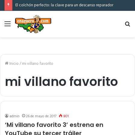
El colchón perfecto: la clave para un descanso reparador
Menú
Bu
po
Inicio
/
mi villano favorito
mi villano favorito
admin
26 de mayo de 2017
801
‘Mi villano favorito 3’ estrena en
YouTube su tercer tráiler