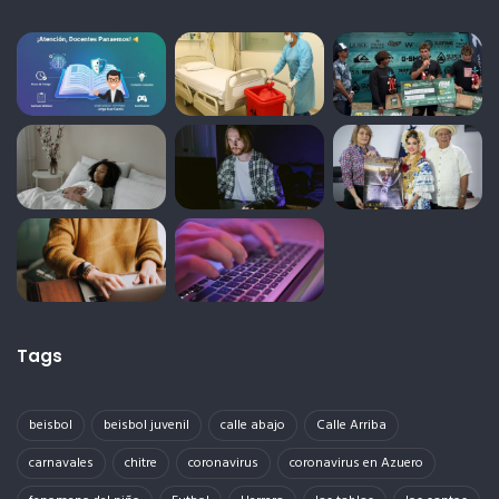
Tags
beisbol
beisbol juvenil
calle abajo
Calle Arriba
carnavales
chitre
coronavirus
coronavirus en Azuero