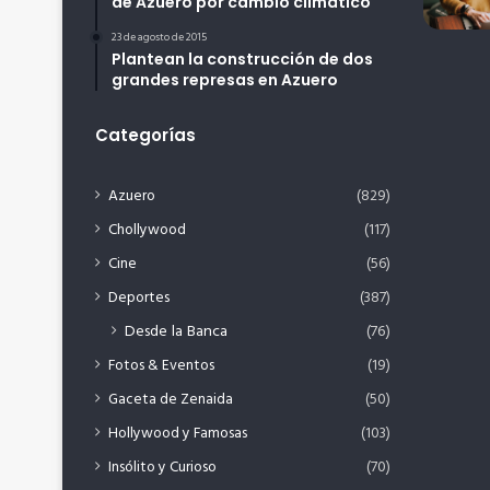
de Azuero por cambio climático
23 de agosto de 2015
Plantean la construcción de dos
grandes represas en Azuero
Categorías
Azuero
(829)
Chollywood
(117)
Cine
(56)
Deportes
(387)
Desde la Banca
(76)
Fotos & Eventos
(19)
Gaceta de Zenaida
(50)
Hollywood y Famosas
(103)
Insólito y Curioso
(70)