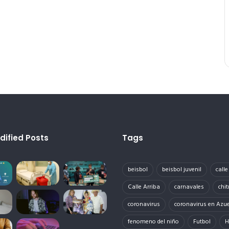
dified Posts
Tags
beisbol
beisbol juvenil
call
Calle Arriba
carnavales
chit
coronavirus
coronavirus en Azu
fenomeno del niño
Futbol
H