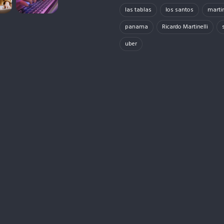
las tablas
los santos
martin
panama
Ricardo Martinelli
uber