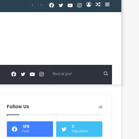
Facebook
Twitter
YouTube
Instagram
Acceso
Publicación
Barra
al
lateral
azar
Facebook
Twitter
YouTube
Instagram
Buscar
por
Follow Us
161k
0
Fans
Seguidores