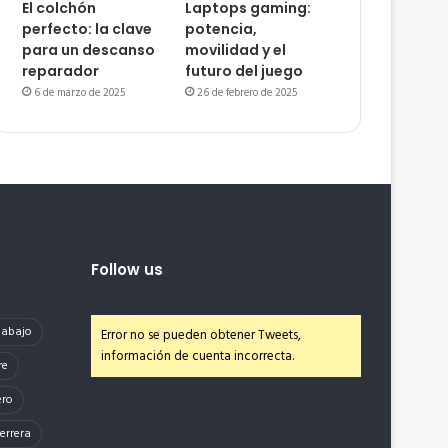
El colchón
Laptops gaming:
perfecto: la clave
potencia,
para un descanso
movilidad y el
reparador
futuro del juego
6 de marzo de 2025
26 de febrero de 2025
Follow us
e abajo
Error no se pueden obtener Tweets,
información de cuenta incorrecta.
re
ero
errera