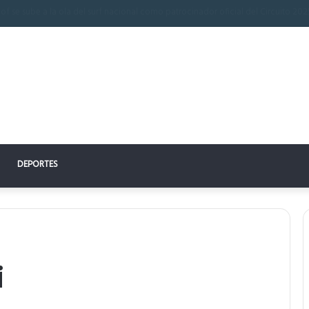
 perfecto: la clave para un descanso reparador
DEPORTES
i