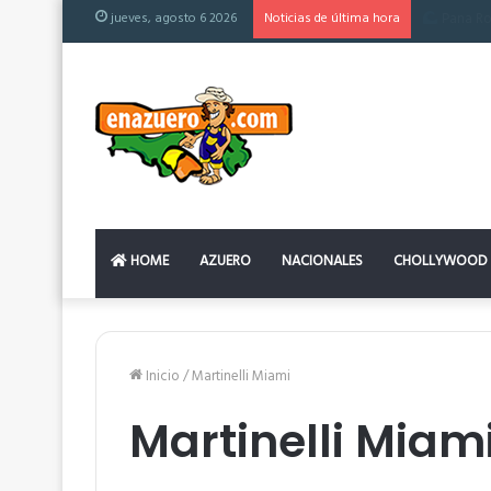
jueves, agosto 6 2026
Noticias de última hora
El colchón
HOME
AZUERO
NACIONALES
CHOLLYWOOD
Inicio
/
Martinelli Miami
Martinelli Miam